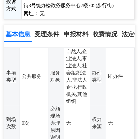
投诉
街3号统办楼政务服务中心7楼705(步行街)
方式
网址：
无
基本信息
受理条件
申报材料
收费情况
法定
自然人,企
业法人,事
业法人,社
事项
服务
会组织法
办件
公共服务
即办件
类型
对象
人,非法人
类型
企业,行政
机关,其他
组织
必须
现场
到场
权力
0次
办理
无
无
次数
来源
原因
说明