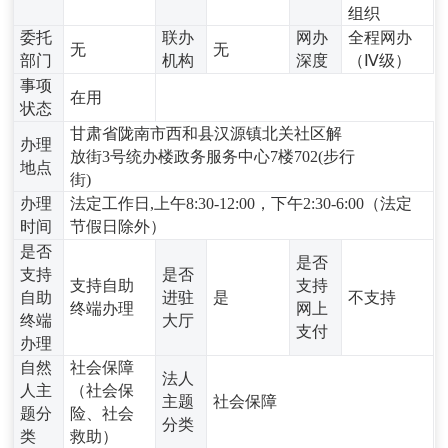
组织
委托
联办
网办
全程网办
无
无
部门
机构
深度
（Ⅳ级）
事项
在用
状态
甘肃省陇南市西和县汉源镇北关社区解
办理
放街3号统办楼政务服务中心7楼702(步行
地点
街)
办理
法定工作日,上午8:30-12:00，下午2:30-6:00（法定
时间
节假日除外）
是否
是否
支持
是否
支持自助
支持
自助
进驻
是
不支持
终端办理
网上
终端
大厅
支付
办理
自然
社会保障
法人
人主
（社会保
主题
社会保障
题分
险、社会
分类
类
救助）