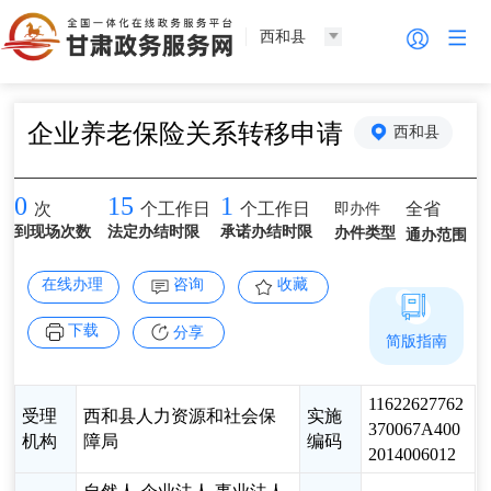
西和县
企业养老保险关系转移申请
西和县
0
15
1
即办件
全省
次
个工作日
个工作日
到现场次数
法定办结时限
承诺办结时限
办件类型
通办范围
在线办理
咨询
收藏
下载
分享
简版指南
11622627762
受理
西和县人力资源和社会保
实施
370067A400
机构
障局
编码
2014006012