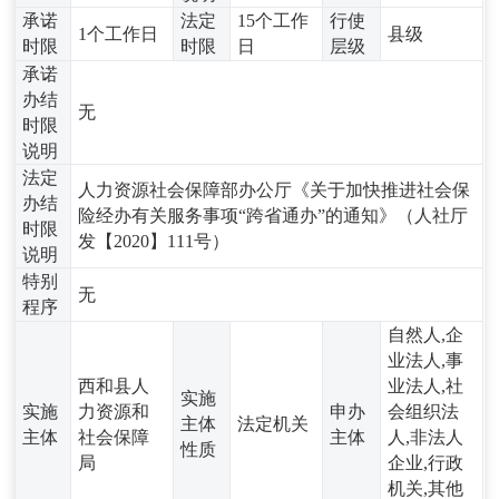
承诺
法定
15个工作
行使
1个工作日
县级
时限
时限
日
层级
承诺
办结
无
时限
说明
法定
人力资源社会保障部办公厅《关于加快推进社会保
办结
险经办有关服务事项“跨省通办”的通知》（人社厅
时限
发【2020】111号）
说明
特别
无
程序
自然人,企
业法人,事
西和县人
业法人,社
实施
实施
力资源和
申办
会组织法
主体
法定机关
主体
社会保障
主体
人,非法人
性质
局
企业,行政
机关,其他