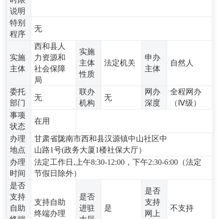
说明
特别
无
程序
西和县人
实施
实施
力资源和
申办
主体
法定机关
自然人
主体
社会保障
主体
性质
局
委托
联办
网办
全程网办
无
无
部门
机构
深度
（Ⅳ级）
事项
在用
状态
办理
甘肃省陇南市西和县汉源镇中山社区中
地点
山路1号(政务大厦1楼社保大厅）
办理
法定工作日,上午8:30-12:00，下午2:30-6:00（法定
时间
节假日除外）
是否
是否
支持
是否
支持自助
支持
自助
进驻
是
不支持
终端办理
网上