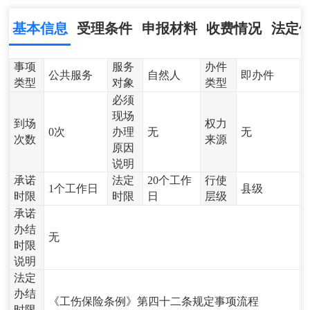
基本信息
受理条件
申报材料
收费情况
法定
事项
服务
办件
公共服务
自然人
即办件
类型
对象
类型
必须
现场
到场
权力
0次
办理
无
无
次数
来源
原因
说明
承诺
法定
20个工作
行使
1个工作日
县级
时限
时限
日
层级
承诺
办结
无
时限
说明
法定
办结
《工伤保险条例》第四十二条规定事项流程
时限