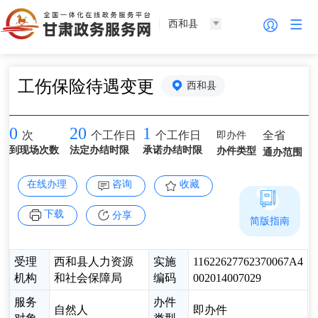
西和县
工伤保险待遇变更
西和县
0
20
1
即办件
全省
次
个工作日
个工作日
到现场次数
法定办结时限
承诺办结时限
办件类型
通办范围
在线办理
咨询
收藏
下载
分享
简版指南
受理
西和县人力资源
实施
11622627762370067A4
机构
和社会保障局
编码
002014007029
服务
办件
自然人
即办件