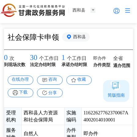
西和县
社会保障卡申领
西和县
0
30
1
即办件
全省
次
个工作日
个工作日
到现场次数
法定办结时限
承诺办结时限
办件类型
通办范围
在线办理
咨询
收藏
下载
分享
简版指南
受理
西和县人力资源
实施
11622627762370067A
机构
和社会保障局
编码
4002014010001
服务
办件
自然人
即办件