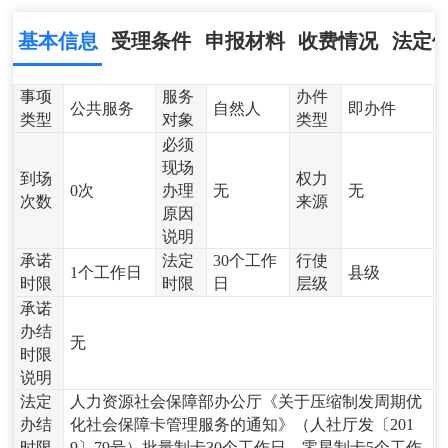
基本信息
受理条件
申报材料
收费情况
法定
事项
服务
办件
公共服务
自然人
即办件
类型
对象
类型
必须
现场
到场
权力
0次
办理
无
无
次数
来源
原因
说明
承诺
法定
30个工作
行使
1个工作日
县级
时限
时限
日
层级
承诺
办结
无
时限
说明
法定
人力资源社会保障部办公厅《关于压缩制发周期优
办结
化社会保障卡管理服务的通知》（人社厅发〔201
时限
9〕79号）批量制卡30个工作日，零星制卡5个工作