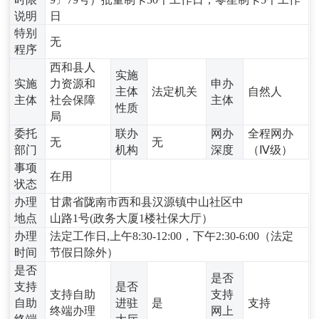
说明
日
特别
无
程序
西和县人
实施
实施
力资源和
申办
主体
法定机关
自然人
主体
社会保障
主体
性质
局
委托
联办
网办
全程网办
无
无
部门
机构
深度
（Ⅳ级）
事项
在用
状态
办理
甘肃省陇南市西和县汉源镇中山社区中
地点
山路1号(政务大厦1楼社保大厅）
办理
法定工作日,上午8:30-12:00，下午2:30-6:00（法定
时间
节假日除外）
是否
是否
支持
是否
支持自助
支持
自助
进驻
是
支持
终端办理
网上