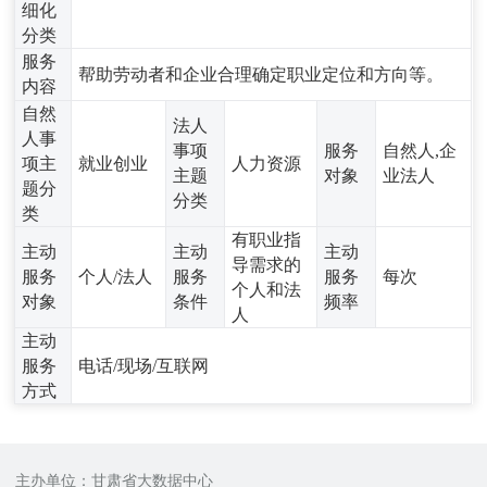
细化
分类
服务
帮助劳动者和企业合理确定职业定位和方向等。
内容
自然
法人
人事
事项
服务
自然人,企
项主
就业创业
人力资源
主题
对象
业法人
题分
分类
类
有职业指
主动
主动
主动
导需求的
服务
个人/法人
服务
服务
每次
个人和法
对象
条件
频率
人
主动
服务
电话/现场/互联网
方式
主办单位：甘肃省大数据中心