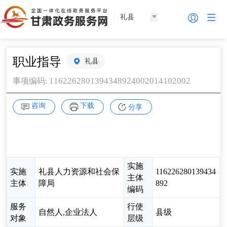
礼县
职业指导
礼县
1162262801394348924002014102002
事项编码
:
咨询
下载
分享
实施
实施
礼县人力资源和社会保
116226280139434
主体
主体
障局
892
编码
服务
行使
自然人,企业法人
县级
对象
层级