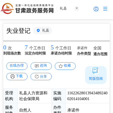
礼县
失业登记
礼县
0
7
5
承诺件
全国
次
个工作日
个工作日
到现场次数
法定办结时限
承诺办结时限
办件类型
通办范围
在线办理
咨询
收藏
下载
分享
简版指南
受理
礼县人力资源和
实施
11622628013943489240
机构
社会保障局
编码
02014104001
服务
办件
自然人
承诺件