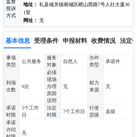
监督
地址：
礼县城关镇南城区崂山西路7号人社大厦30
投诉
1室
方式
网址：
无
基本信息
受理条件
申报材料
收费情况
法定
事项
服务
办件
公共服务
自然人
承诺件
类型
对象
类型
必须
现场
到场
权力
0次
办理
无
无
次数
来源
原因
说明
承诺
5个工作
法定
行使
7个工作日
县级
时限
日
时限
层级
承诺
办结
无
时限