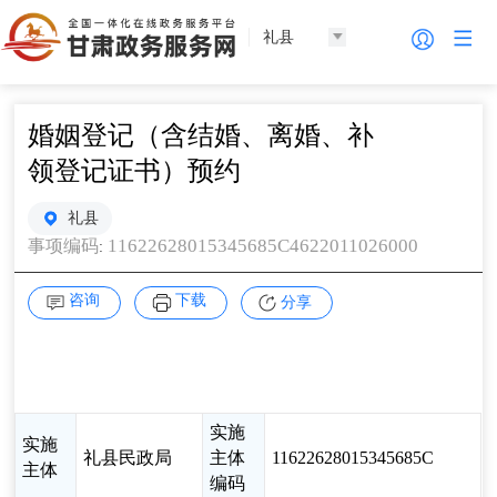
礼县
婚姻登记（含结婚、离婚、补
领登记证书）预约
礼县
11622628015345685C4622011026000
事项编码
:
咨询
下载
分享
实施
实施
礼县民政局
主体
11622628015345685C
主体
编码