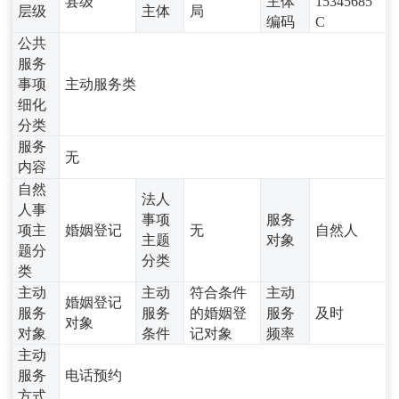
县级
主体
15345685
层级
主体
局
编码
C
公共
服务
事项
主动服务类
细化
分类
服务
无
内容
自然
法人
人事
事项
服务
项主
婚姻登记
无
自然人
主题
对象
题分
分类
类
主动
主动
符合条件
主动
婚姻登记
服务
服务
的婚姻登
服务
及时
对象
对象
条件
记对象
频率
主动
服务
电话预约
方式