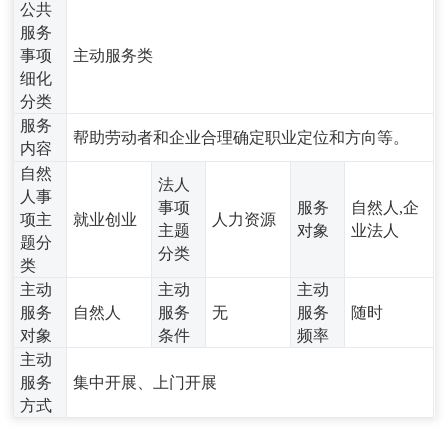
公共
服务
事项
主动服务类
细化
分类
服务
帮助劳动者和企业合理确定职业定位和方向等。
内容
自然
法人
人事
事项
服务
自然人,企
项主
就业创业
人力资源
主题
对象
业法人
题分
分类
类
主动
主动
主动
服务
自然人
服务
无
服务
随时
对象
条件
频率
主动
服务
集中开展、上门开展
方式