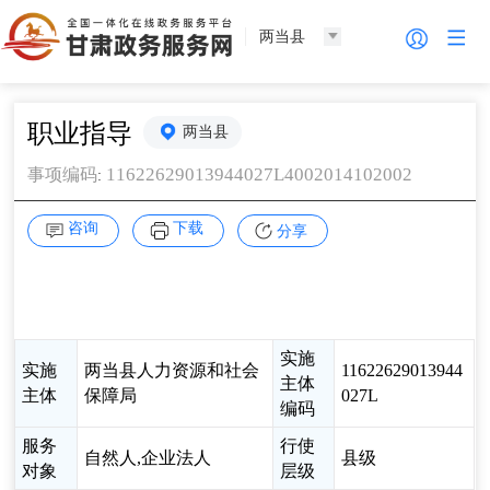
两当县
职业指导
两当县
11622629013944027L4002014102002
事项编码
:
咨询
下载
分享
实施
实施
两当县人力资源和社会
11622629013944
主体
主体
保障局
027L
编码
服务
行使
自然人,企业法人
县级
对象
层级