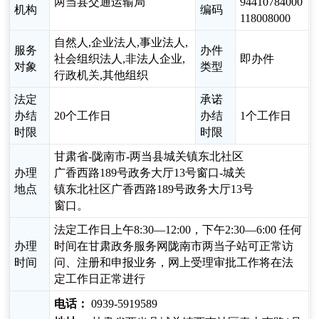
两当县交通运输局
94410784000
机构
编码
118008000
自然人,企业法人,事业法人,
服务
办件
社会组织法人,非法人企业,
即办件
对象
类型
行政机关,其他组织
法定
承诺
办结
20个工作日
办结
1个工作日
时限
时限
甘肃省-陇南市-两当县城关镇东北社区
办理
广香西路189号政务大厅13号窗口-城关
地点
镇东北社区广香西路189号政务大厅13号
窗口。
法定工作日上午8:30—12:00，下午2:30—6:00 任何
办理
时间在甘肃政务服务网陇南市两当子站可正常访
时间
问、注册和申报业务，网上受理审批工作将在法
定工作日正常进行
电话：
0939-5919589