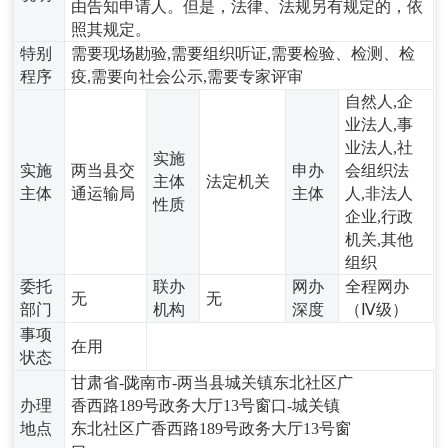
由告知申请人。但是，法律、法规另有规定的，依
照其规定。
特别
需要现场勘验,需要组织听证,需要检验、检测、检
程序
疫,需要向社会公示,需要专家评审
自然人,企
业法人,事
业法人,社
实施
实施
两当县交
申办
会组织法
主体
法定机关
主体
通运输局
主体
人,非法人
性质
企业,行政
机关,其他
组织
委托
联办
网办
全程网办
无
无
部门
机构
深度
（Ⅳ级）
事项
在用
状态
甘肃省-陇南市-两当县城关镇东北社区广
办理
香西路189号政务大厅13号窗口-城关镇
地点
东北社区广香西路189号政务大厅13号窗