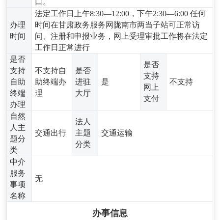
口。
法定工作日上午8:30—12:00，下午2:30—6:00 任何
办理
时间在甘肃政务服务网陇南市两当子站可正常访
时间
问、注册和申报业务，网上受理审批工作将在法定
工作日正常进行
是否
是否
支持
不支持自
是否
支持
自助
助终端办
进驻
是
不支持
网上
终端
理
大厅
支付
办理
自然
法人
人主
交通出行
主题
交通运输
题分
分类
类
中介
服务
无
事项
名称
办事信息