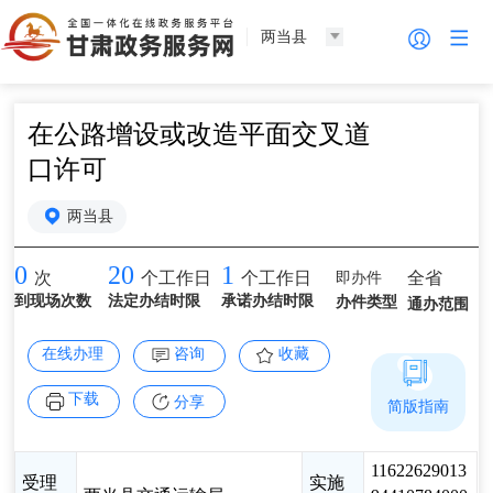
两当县
在公路增设或改造平面交叉道
口许可
两当县
0
20
1
即办件
全省
次
个工作日
个工作日
到现场次数
法定办结时限
承诺办结时限
办件类型
通办范围
在线办理
咨询
收藏
下载
分享
简版指南
11622629013
受理
实施