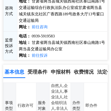
地址：
甘肃省两当县城关镇西南社区泰山南路1号
交通运输综合行政执法队办公室或甘肃省两当县
咨询
方式
城关镇东北社区广香西路189号政务大厅13号窗口
交通运输局
网址：
前往咨询
电话：
0939-5919583
监督
地址：
甘肃省两当县城关镇西南社区泰山南路1号
投诉
两当县交通运输局办公室
方式
网址：
前往投诉
基本信息
受理条件
申报材料
收费情况
法定
自然人,企
业法人,事
业法人,社
事项
服务
会组织法
办件
行政许可
即办件
类型
对象
人,非法人
类型