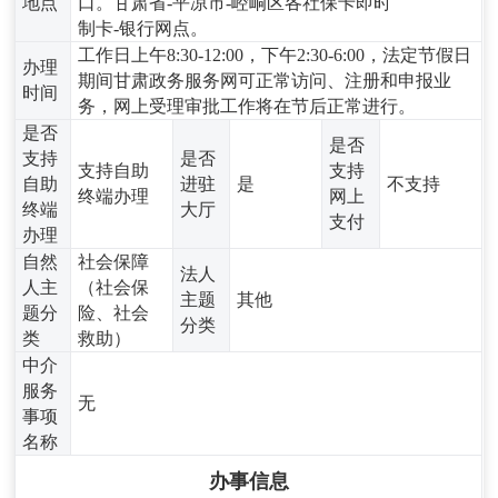
地点
口。甘肃省-平凉市-崆峒区各社保卡即时
制卡-银行网点。
工作日上午8:30-12:00，下午2:30-6:00，法定节假日
办理
期间甘肃政务服务网可正常访问、注册和申报业
时间
务，网上受理审批工作将在节后正常进行。
是否
是否
支持
是否
支持自助
支持
自助
进驻
是
不支持
终端办理
网上
终端
大厅
支付
办理
自然
社会保障
法人
人主
（社会保
主题
其他
题分
险、社会
分类
类
救助）
中介
服务
无
事项
名称
办事信息