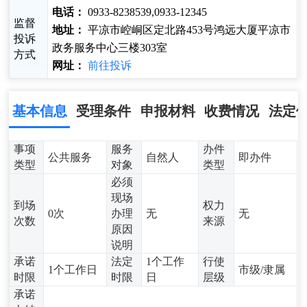
电话：
0933-8238539,0933-12345
监督
地址：
平凉市崆峒区定北路453号鸿远大厦平凉市
投诉
政务服务中心三楼303室
方式
网址：
前往投诉
基本信息
受理条件
申报材料
收费情况
法定
事项
服务
办件
公共服务
自然人
即办件
类型
对象
类型
必须
现场
到场
权力
0次
办理
无
无
次数
来源
原因
说明
承诺
法定
1个工作
行使
1个工作日
市级/隶属
时限
时限
日
层级
承诺