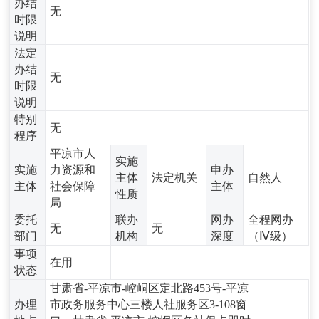
办结
无
时限
说明
法定
办结
无
时限
说明
特别
无
程序
平凉市人
实施
实施
力资源和
申办
主体
法定机关
自然人
主体
社会保障
主体
性质
局
委托
联办
网办
全程网办
无
无
部门
机构
深度
（Ⅳ级）
事项
在用
状态
甘肃省-平凉市-崆峒区定北路453号-平凉
办理
市政务服务中心三楼人社服务区3-108窗