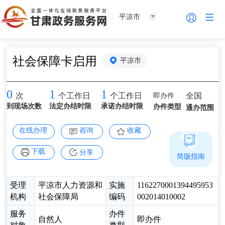
平凉市
社会保障卡启用
平凉市
0
1
1
即办件
全国
次
个工作日
个工作日
到现场次数
法定办结时限
承诺办结时限
办件类型
通办范围
在线办理
咨询
收藏
下载
分享
简版指南
受理
平凉市人力资源和
实施
1162270001394495953
机构
社会保障局
编码
002014010002
服务
办件
自然人
即办件