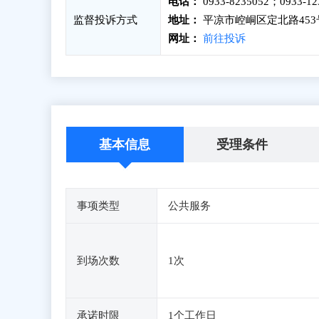
电话：
0933-8235052；0933-12
监督投诉方式
地址：
平凉市崆峒区定北路453
网址：
前往投诉
基本信息
受理条件
事项类型
公共服务
到场次数
1次
承诺时限
1个工作日