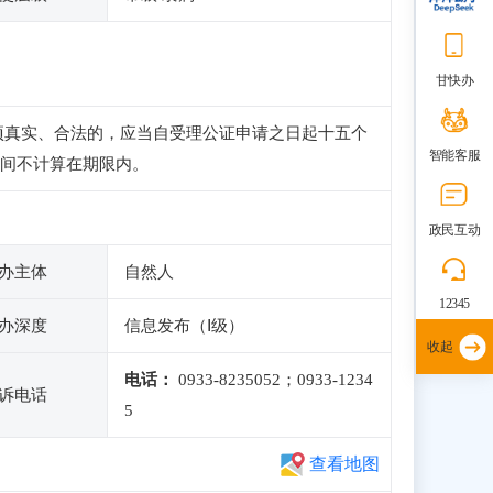
甘快办
项真实、合法的，应当自受理公证申请之日起十五个
智能客服
间不计算在期限内。
政民互动
办主体
自然人
12345
办深度
信息发布（Ⅰ级）
收起
电话：
0933-8235052；0933-1234
诉电话
5
查看地图