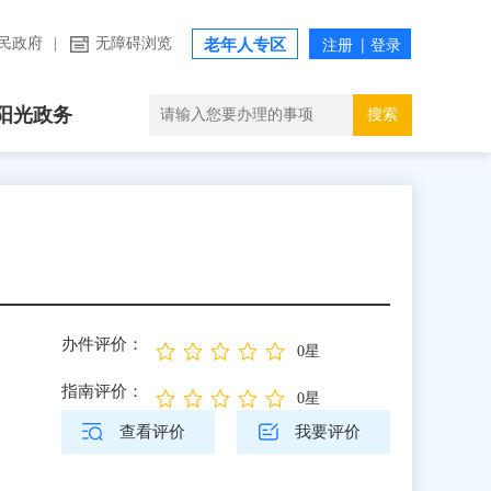
民政府
|
无障碍浏览
老年人专区
阳光政务
搜索
办件评价：
0星
指南评价：
0星
查看评价
我要评价