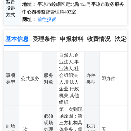
监督
地址：
平凉市崆峒区定北路453号平凉市政务服务
投诉
中心四楼监督管理科403室
方式
网址：
前往投诉
基本信息
受理条件
申报材料
收费情况
法定
自然人,企
业法人,事
业法人,社
事项
服务
会组织法
办件
公共服务
即办件
类型
对象
人,非法人
类型
企业,行政
机关,其他
组织
第一次到现
必须
场原因：第
现场
三方机构具
到场
权力
1次
办理
体业务，需
无