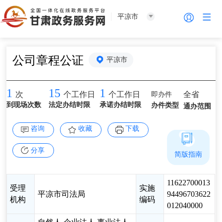
平凉市
公司章程公证
平凉市
1
15
1
即办件
全省
次
个工作日
个工作日
到现场次数
法定办结时限
承诺办结时限
办件类型
通办范围
咨询
收藏
下载
分享
简版指南
11622700013
受理
实施
平凉市司法局
94496703622
机构
编码
012040000