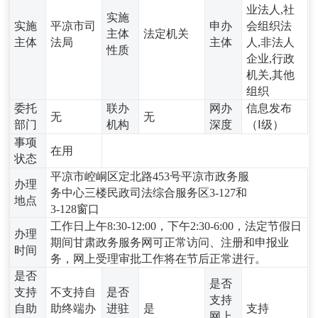
业法人,社
实施
实施
平凉市司
申办
会组织法
主体
法定机关
主体
法局
主体
人,非法人
性质
企业,行政
机关,其他
组织
委托
联办
网办
信息发布
无
无
部门
机构
深度
（Ⅰ级）
事项
在用
状态
平凉市崆峒区定北路453号平凉市政务服
办理
务中心三楼民政司法综合服务区3-127和
地点
3-128窗口
工作日上午8:30-12:00，下午2:30-6:00，法定节假日
办理
期间甘肃政务服务网可正常访问、注册和申报业
时间
务，网上受理审批工作将在节后正常进行。
是否
是否
支持
不支持自
是否
支持
自助
助终端办
进驻
是
支持
网上