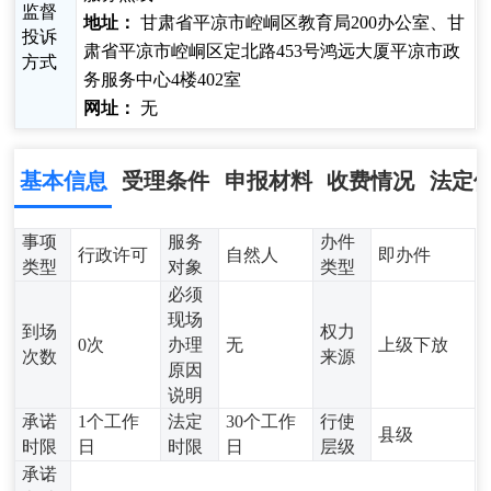
监督
地址：
甘肃省平凉市崆峒区教育局200办公室、甘
投诉
肃省平凉市崆峒区定北路453号鸿远大厦平凉市政
方式
务服务中心4楼402室
网址：
无
基本信息
受理条件
申报材料
收费情况
法定
事项
服务
办件
行政许可
自然人
即办件
类型
对象
类型
必须
现场
到场
权力
0次
办理
无
上级下放
次数
来源
原因
说明
承诺
1个工作
法定
30个工作
行使
县级
时限
日
时限
日
层级
承诺