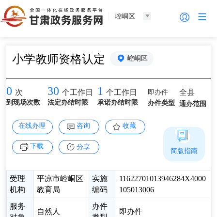
崆峒区
小学教师资格认定
崆峒区
0
30
1
即办件
全县
次
个工作日
个工作日
到现场次数
法定办结时限
承诺办结时限
办件类型
通办范围
在线办理
咨询
收藏
下载
分享
简版指南
受理
平凉市崆峒区
实施
11622701013946284X4000
机构
教育局
编码
105013006
服务
办件
自然人
即办件