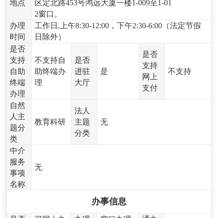
地点
区定北路453号鸿远大厦一楼1-009至1-01
2窗口。
办理
工作日,上午8:30-12:00，下午2:30-6:00（法定节假
时间
日除外）
是否
是否
支持
不支持自
是否
支持
自助
助终端办
进驻
是
不支持
网上
终端
理
大厅
支付
办理
自然
法人
人主
教育科研
主题
无
题分
分类
类
中介
服务
无
事项
名称
办事信息