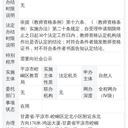
办结
无
时限
说明
依据《教师资格条例》第十六条、《〈教师资格条
法定
例〉实施办法》第二十条规定，自受理申请期限终
办结
止之日起30个法定工作日内，教师资格认定机构须
时限
作出是否认定的结论；对符合条件者颁发教师资格
说明
证书，对不符合条件者书面告知认定结论。
特别
需要向社会公示
程序
平凉市崆
实施
实施
申办
峒区教育
主体
法定机关
自然人
主体
主体
局
性质
委托
联办
网办
全程网办
无
无
部门
机构
深度
（Ⅳ级）
事项
在用
状态
甘肃省-平凉市-崆峒区定北小区附近东北
办理
方向176米-鸿远大厦-甘肃省平凉市崆峒