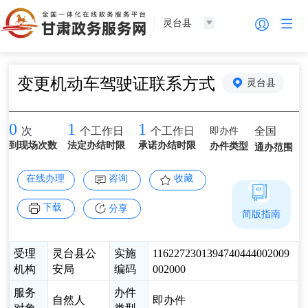
灵台县
变更机动车驾驶证联系方式
灵台县
0
1
1
即办件
全国
次
个工作日
个工作日
到现场次数
法定办结时限
承诺办结时限
办件类型
通办范围
在线办理
咨询
收藏
下载
分享
简版指南
受理
灵台县公
实施
1162272301394740444002009
机构
安局
编码
002000
服务
办件
自然人
即办件