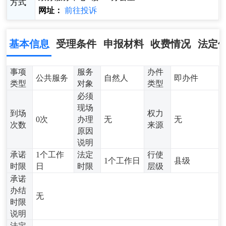
方式
网址：
前往投诉
基本信息
受理条件
申报材料
收费情况
法定
事项
服务
办件
公共服务
自然人
即办件
类型
对象
类型
必须
现场
到场
权力
0次
办理
无
无
次数
来源
原因
说明
承诺
1个工作
法定
行使
1个工作日
县级
时限
日
时限
层级
承诺
办结
无
时限
说明
法定