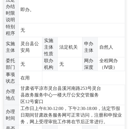
办结
即办。
时限
说明
特别
无
程序
实施
实施
灵台县公
申办
主体
法定机关
自然人
主体
安局
主体
性质
委托
联办
网办
全程网办
无
无
部门
机构
深度
（Ⅳ级）
事项
在用
状态
甘肃省平凉市灵台县溪河南路253号灵台
办理
县政务服务中心一楼大厅公安交管服务
地点
区12号窗口
工作日上午8:30-12:00，下午2:30-18:00，法定节假
办理
日期间甘肃政务服务网可正常访问，注册和申报业
时间
务，网上受理审批工作将在节后正常进行。
是否