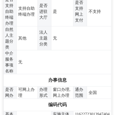
是否
支持
是否
支持自助
支持
自助
进驻
是
不支持
终端办理
网上
终端
大厅
支付
办理
自然
法人
人主
其他
主题
无
题分
分类
类
中介
服务
无
事项
名称
办事信息
是否
可网上办
办理
窗口办理,
通办
全国
网办
理
形式
网上办理
范围
编码代码
基本
实施主体
11622723013947404