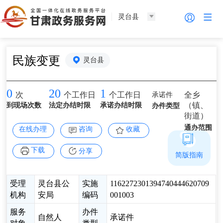
灵台县
民族变更
灵台县
0
20
1
承诺件
全乡
次
个工作日
个工作日
（镇、
到现场次数
法定办结时限
承诺办结时限
办件类型
街道）
通办范围
在线办理
咨询
收藏
下载
分享
简版指南
受理
灵台县公
实施
1162272301394740444620709
机构
安局
编码
001003
服务
办件
自然人
承诺件