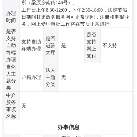
所（梁原乡南街146号）。
工作日上午8:30-12:00，下午2:30-18:00，法定节假
办理
日期间甘肃政务服务网可正常访问，注册和申报业
时间
务，网上受理审批工作将在节后正常进行。
是否
是否
支持
是否
支持自助
支持
自助
进驻
是
不支持
终端办理
网上
终端
大厅
支付
办理
自然
法人
人主
户籍办理
主题
无
题分
分类
类
中介
服务
无
事项
名称
办事信息