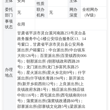
主体
安局
主体
性质
委托
联办
网办
全程网办
无
无
部门
机构
深度
（Ⅳ级）
事项
在用
状态
甘肃省平凉市灵台溪河南路253号灵台县
政务服务中心1楼公安综合服务区13、14
号窗口，甘肃省平凉市灵台县公安局各
派出所户籍窗口：中台派出所(中台镇东
大街126号)；百里派出所(百里镇西街006
号)；朝那派出所 (朝那镇政和西路28
号)；龙门派出所(龙门乡富民东路25
办理
号)；星火派出所(星火乡北街9号)；什字
地点
派出所(什字镇长青路194号)；新开派出
所(新开乡前西街12号)；上良派出所(上
良镇政府东路1号)；独店派出所(独店镇
中街116号)；西屯派出所(西屯镇南街018
号)；蒲窝派出所(蒲窝镇政通路60号)；
邵寨派出所(邵寨镇文化路5号);梁原派出