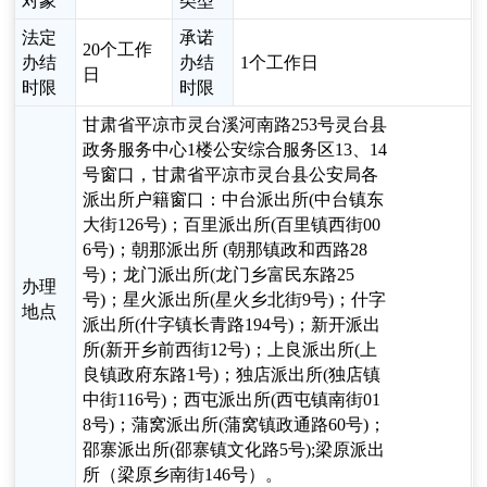
对象
类型
法定
承诺
20个工作
办结
办结
1个工作日
日
时限
时限
甘肃省平凉市灵台溪河南路253号灵台县
政务服务中心1楼公安综合服务区13、14
号窗口，甘肃省平凉市灵台县公安局各
派出所户籍窗口：中台派出所(中台镇东
大街126号)；百里派出所(百里镇西街00
6号)；朝那派出所 (朝那镇政和西路28
号)；龙门派出所(龙门乡富民东路25
办理
号)；星火派出所(星火乡北街9号)；什字
地点
派出所(什字镇长青路194号)；新开派出
所(新开乡前西街12号)；上良派出所(上
良镇政府东路1号)；独店派出所(独店镇
中街116号)；西屯派出所(西屯镇南街01
8号)；蒲窝派出所(蒲窝镇政通路60号)；
邵寨派出所(邵寨镇文化路5号);梁原派出
所（梁原乡南街146号）。