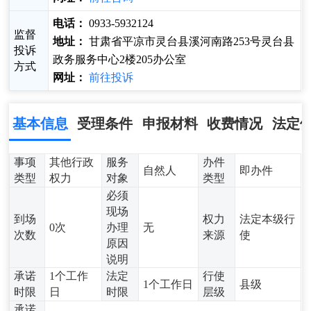
电话：
0933-5932124
监督
地址：
甘肃省平凉市灵台县溪河南路253号灵台县
投诉
政务服务中心2楼205办公室
方式
网址：
前往投诉
基本信息
受理条件
申报材料
收费情况
法定
事项
其他行政
服务
办件
自然人
即办件
类型
权力
对象
类型
必须
现场
到场
权力
法定本级行
0次
办理
无
次数
来源
使
原因
说明
承诺
1个工作
法定
行使
1个工作日
县级
时限
日
时限
层级
承诺