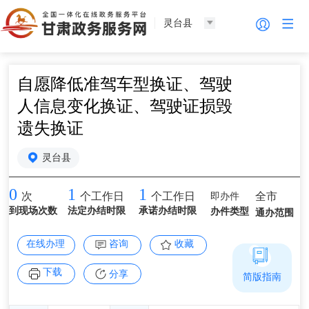
灵台县
自愿降低准驾车型换证、驾驶
人信息变化换证、驾驶证损毁
遗失换证
灵台县
0
1
1
即办件
全市
次
个工作日
个工作日
到现场次数
法定办结时限
承诺办结时限
办件类型
通办范围
在线办理
咨询
收藏
下载
分享
简版指南