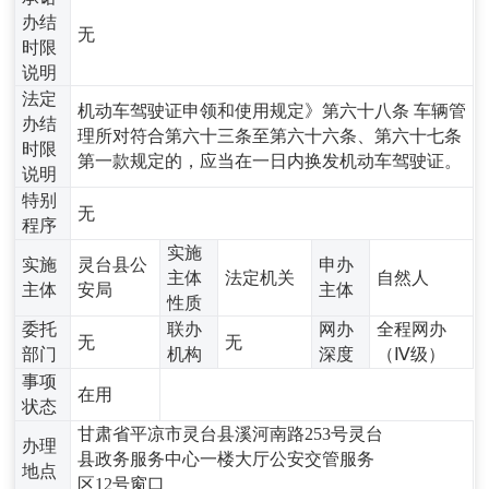
办结
无
时限
说明
法定
机动车驾驶证申领和使用规定》第六十八条 车辆管
办结
理所对符合第六十三条至第六十六条、第六十七条
时限
第一款规定的，应当在一日内换发机动车驾驶证。
说明
特别
无
程序
实施
实施
灵台县公
申办
主体
法定机关
自然人
主体
安局
主体
性质
委托
联办
网办
全程网办
无
无
部门
机构
深度
（Ⅳ级）
事项
在用
状态
甘肃省平凉市灵台县溪河南路253号灵台
办理
县政务服务中心一楼大厅公安交管服务
地点
区12号窗口