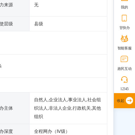
力来源
无
我的
使层级
县级
甘快办
智能客服
条
政民互动
12345
自然人,企业法人,事业法人,社会组
收起
办主体
织法人,非法人企业,行政机关,其他
组织
办深度
全程网办（Ⅳ级）