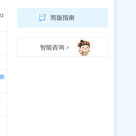
22
简版指南
智能咨询 >
图
业