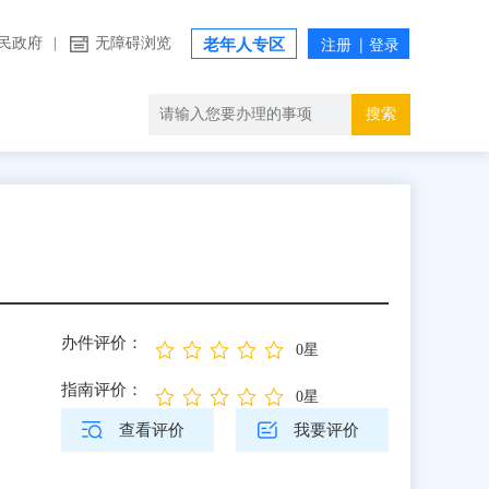
民政府
|
无障碍浏览
老年人专区
搜索
办件评价：
0星
指南评价：
0星
查看评价
我要评价