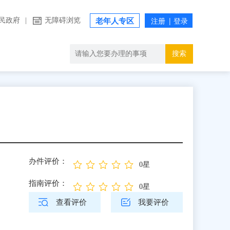
民政府
|
无障碍浏览
老年人专区
搜索
办件评价：
0星
指南评价：
0星
查看评价
我要评价