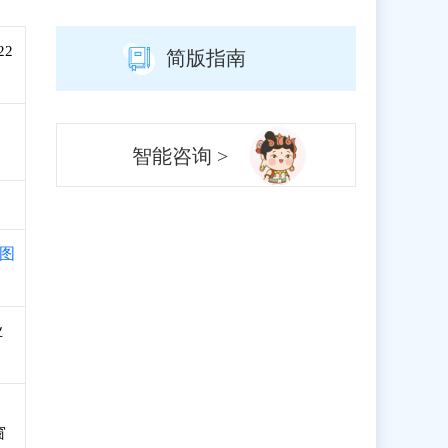
22
简版指南
智能咨询 >
图
业
窗