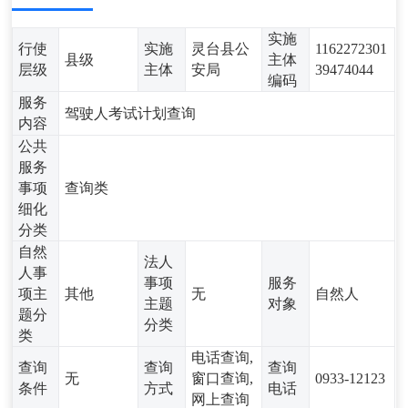
实施
行使
实施
灵台县公
1162272301
县级
主体
层级
主体
安局
39474044
编码
服务
驾驶人考试计划查询
内容
公共
服务
事项
查询类
细化
分类
自然
法人
人事
事项
服务
项主
其他
无
自然人
主题
对象
题分
分类
类
电话查询,
查询
查询
查询
无
窗口查询,
0933-12123
条件
方式
电话
网上查询