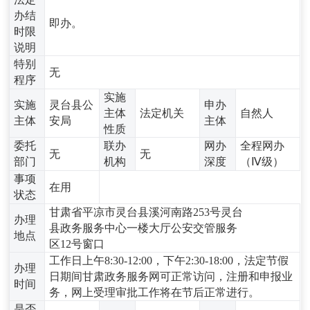
办结
即办。
时限
说明
特别
无
程序
实施
实施
灵台县公
申办
主体
法定机关
自然人
主体
安局
主体
性质
委托
联办
网办
全程网办
无
无
部门
机构
深度
（Ⅳ级）
事项
在用
状态
甘肃省平凉市灵台县溪河南路253号灵台
办理
县政务服务中心一楼大厅公安交管服务
地点
区12号窗口
工作日上午8:30-12:00，下午2:30-18:00，法定节假
办理
日期间甘肃政务服务网可正常访问，注册和申报业
时间
务，网上受理审批工作将在节后正常进行。
是否