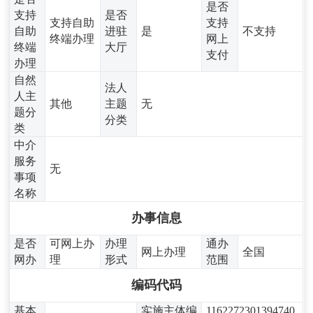
是否
支持
是否
支持自助
支持
自助
进驻
是
不支持
终端办理
网上
终端
大厅
支付
办理
自然
法人
人主
其他
主题
无
题分
分类
类
中介
服务
无
事项
名称
办事信息
是否
可网上办
办理
通办
网上办理
全国
网办
理
形式
范围
编码代码
基本
实施主体编
1162272301394740