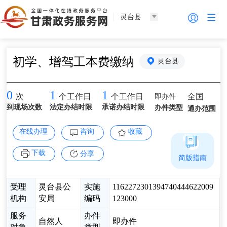
灵台县
初学、增驾工本费缴纳
灵台县
0
1
1
即办件
全国
次
个工作日
个工作日
到现场次数
法定办结时限
承诺办结时限
办件类型
通办范围
在线办理
咨询
收藏
下载
分享
简版指南
受理
灵台县公
实施
1162272301394740444622009
机构
安局
编码
123000
服务
办件
自然人
即办件