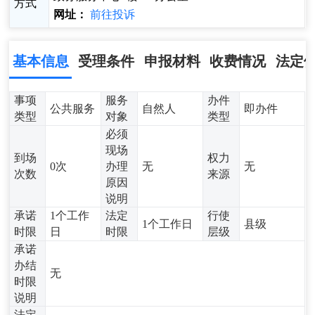
方式
网址：
前往投诉
基本信息
受理条件
申报材料
收费情况
法定
事项
服务
办件
公共服务
自然人
即办件
类型
对象
类型
必须
现场
到场
权力
0次
办理
无
无
次数
来源
原因
说明
承诺
1个工作
法定
行使
1个工作日
县级
时限
日
时限
层级
承诺
办结
无
时限
说明
法定