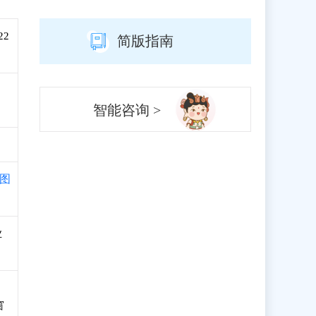
22
简版指南
智能咨询 >
图
业
窗