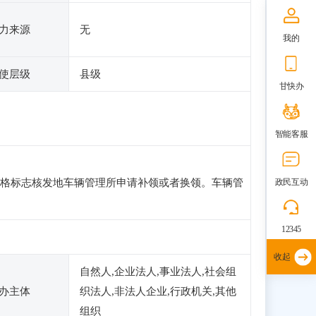
力来源
无
我的
使层级
县级
甘快办
智能客服
格标志核发地车辆管理所申请补领或者换领。车辆管
政民互动
12345
收起
自然人,企业法人,事业法人,社会组
办主体
织法人,非法人企业,行政机关,其他
组织