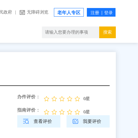
民政府
|
无障碍浏览
老年人专区
搜索
办件评价：
0星
指南评价：
0星
查看评价
我要评价