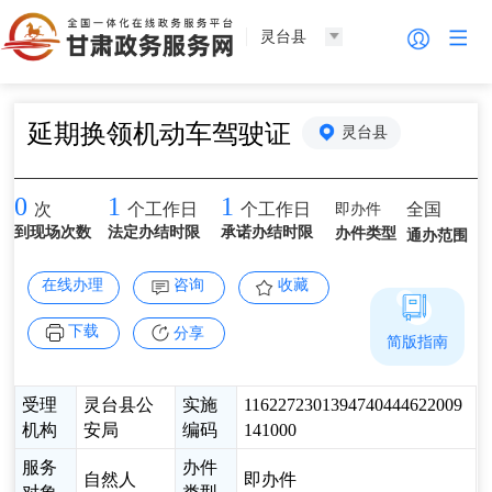
灵台县
延期换领机动车驾驶证
灵台县
0
1
1
即办件
全国
次
个工作日
个工作日
到现场次数
法定办结时限
承诺办结时限
办件类型
通办范围
在线办理
咨询
收藏
下载
分享
简版指南
受理
灵台县公
实施
1162272301394740444622009
机构
安局
编码
141000
服务
办件
自然人
即办件