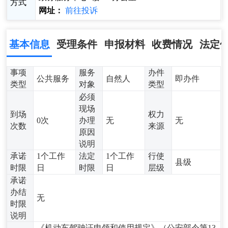
方式
网址：
前往投诉
基本信息
受理条件
申报材料
收费情况
法定
事项
服务
办件
公共服务
自然人
即办件
类型
对象
类型
必须
现场
到场
权力
0次
办理
无
无
次数
来源
原因
说明
承诺
1个工作
法定
1个工作
行使
县级
时限
日
时限
日
层级
承诺
办结
无
时限
说明
《机动车驾驶证申领和使用规定》（公安部令第13