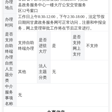
办理
县政务服务中心一楼大厅公安交管服务
地点
区12号窗口
工作日上午8:30-12:00，下午2:30-18:00，法定节假
办理
日期间甘肃政务服务网可正常访问，注册和申报业
时间
务，网上受理审批工作将在节后正常进行。
是否
是否
支持
是否
支持自助
支持
自助
进驻
是
不支持
终端办理
网上
终端
大厅
支付
办理
自然
法人
人主
其他
主题
无
题分
分类
类
中介
服务
无
事项
名称