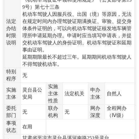
9号）第七十三条
机动车驾驶人因服兵役、出国（境）等原因，无法
法定
在规定时间内办理驾驶证期满换证、审验、提交身
办结
体条件证明的，可以向机动车驾驶证核发地车辆管
时限
理所申请延期办理。申请时应当填写申请表，并提
说明
交机动车驾驶人的身份证明、机动车驾驶证和延期
事由证明。
延期期限最长不超过三年。延期期间机动车驾驶人
不得驾驶机动车。
特别
无
程序
实施
实施
灵台县公
申办
主体
法定机关
自然人
主体
安局
主体
性质
委托
联办
网办
全程网办
无
无
部门
机构
深度
（Ⅳ级）
事项
在用
状态
甘肃省平凉市灵台县溪河南路253号灵台