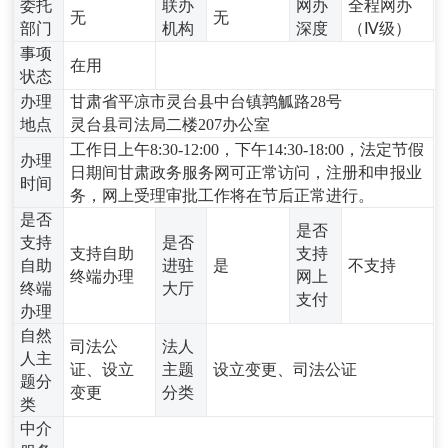
委托
联办
网办
全程网办
无
无
部门
机构
深度
（Ⅳ级）
事项
在用
状态
办理
甘肃省平凉市灵台县中台镇鹑觚路28号
地点
灵台县司法局二楼207办公室
工作日上午8:30-12:00，下午14:30-18:00，法定节假
办理
日期间甘肃政务服务网可正常访问，注册和申报业
时间
务，网上受理审批工作将在节后正常进行。
是否
是否
支持
是否
支持自助
支持
自助
进驻
是
不支持
终端办理
网上
终端
大厅
支付
办理
自然
司法公
法人
人主
证、设立
主题
设立变更、司法公证
题分
变更
分类
类
中介