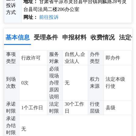
地址：
甘肃省平凉市灵台县中台镇鹑觚路28号灵
投诉
台县司法局二楼206办公室
方式
网址：
前往投诉
基本信息
受理条件
申报材料
收费情况
法定
事项
服务
自然人,企
办件
行政许可
即办件
类型
对象
业法人
类型
必须
现场
到场
权力
法定本级
0次
办理
无
次数
来源
行使
原因
说明
承诺
法定
30个工作
行使
1个工作日
县级
时限
时限
日
层级
承诺
办结
无
时限