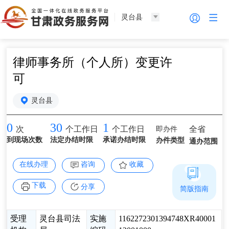
灵台县
律师事务所（个人所）变更许
可
灵台县
0
30
1
即办件
全省
次
个工作日
个工作日
到现场次数
法定办结时限
承诺办结时限
办件类型
通办范围
在线办理
咨询
收藏
下载
分享
简版指南
受理
灵台县司法
实施
1162272301394748XR40001