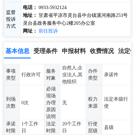
电话：
0933-5932124
监督
地址：
甘肃省平凉市灵台县中台镇溪河南路253号
投诉
灵台县政务服务中心2楼205办公室
方式
网址：
前往投诉
基本信息
受理条件
申报材料
收费情况
法定
自然人,企
事项
服务
办件
行政许可
业法人,其
承诺件
类型
对象
类型
他组织
必须
现场
到场
权力
法定本级行
0次
办理
无
次数
来源
使
原因
说明
承诺
1个工作
法定
20个工作
行使
县级
时限
日
时限
日
层级