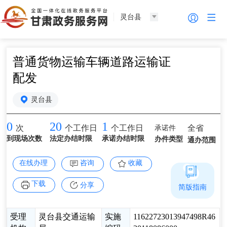
灵台县
普通货物运输车辆道路运输证
配发
灵台县
0
20
1
承诺件
全省
次
个工作日
个工作日
到现场次数
法定办结时限
承诺办结时限
办件类型
通办范围
在线办理
咨询
收藏
下载
分享
简版指南
受理
灵台县交通运输
实施
11622723013947498R46