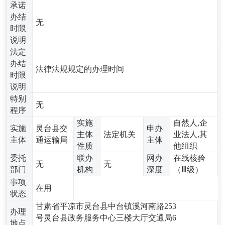
承诺
办结
无
时限
说明
法定
办结
法律法规规定的办理时间
时限
说明
特别
无
程序
实施
自然人,企
实施
灵台县交
申办
主体
法定机关
业法人,其
主体
通运输局
主体
性质
他组织
委托
联办
网办
在线核验
无
无
部门
机构
深度
（Ⅲ级）
事项
在用
状态
甘肃省平凉市灵台县中台镇溪河南路253
办理
号灵台县政务服务中心三楼大厅交通局6
地点