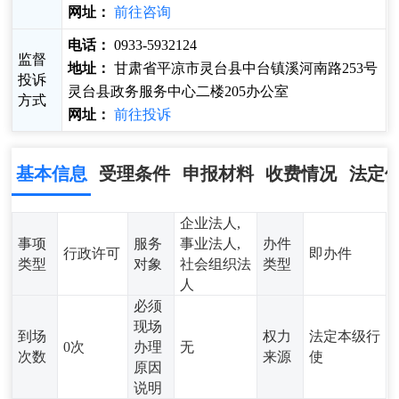
网址：
前往咨询
电话：
0933-5932124
监督
地址：
甘肃省平凉市灵台县中台镇溪河南路253号
投诉
灵台县政务服务中心二楼205办公室
方式
网址：
前往投诉
基本信息
受理条件
申报材料
收费情况
法定
企业法人,
事项
服务
事业法人,
办件
行政许可
即办件
类型
对象
社会组织法
类型
人
必须
现场
到场
权力
法定本级行
0次
办理
无
次数
来源
使
原因
说明