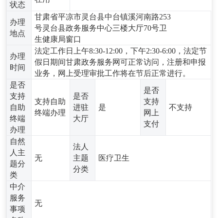
状态
甘肃省平凉市灵台县中台镇溪河南路253
办理
号灵台县政务服务中心三楼大厅70号卫
地点
生健康局窗口
法定工作日上午8:30-12:00，下午2:30-6:00，法定节
办理
假日期间甘肃政务服务网可正常访问，注册和申报
时间
业务，网上受理审批工作将在节后正常进行。
是否
是否
支持
是否
支持自助
支持
自助
进驻
是
不支持
终端办理
网上
终端
大厅
支付
办理
自然
法人
人主
无
主题
医疗卫生
题分
分类
类
中介
服务
无
事项