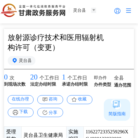
灵台县
放射源诊疗技术和医用辐射机
构许可（变更）
灵台县
0
20
1
即办件
全县
次
个工作日
个工作日
到现场次数
法定办结时限
承诺办结时限
办件类型
通办范围
在线办理
咨询
收藏
下载
分享
简版指南
受理
实施
1162272335259296X
灵台县卫生健康局