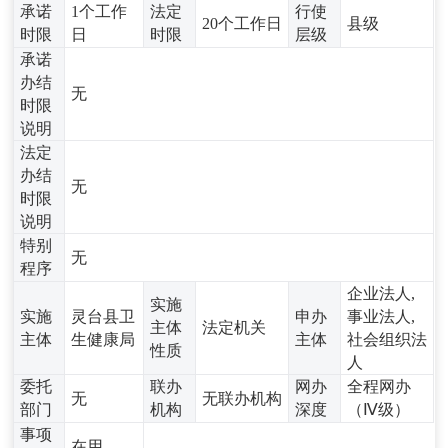
承诺
1个工作
法定
行使
20个工作日
县级
时限
日
时限
层级
承诺
办结
无
时限
说明
法定
办结
无
时限
说明
特别
无
程序
企业法人,
实施
实施
灵台县卫
申办
事业法人,
主体
法定机关
主体
生健康局
主体
社会组织法
性质
人
委托
联办
网办
全程网办
无
无联办机构
部门
机构
深度
（Ⅳ级）
事项
在用