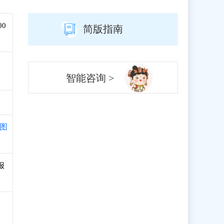
00
简版指南
智能咨询 >
图
报