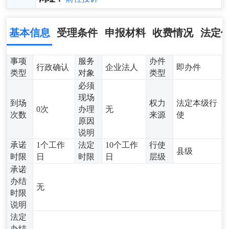
基本信息
受理条件
申报材料
收费情况
法定
事项
服务
办件
行政确认
企业法人
即办件
类型
对象
类型
必须
现场
到场
权力
法定本级行
0次
办理
无
次数
来源
使
原因
说明
承诺
1个工作
法定
10个工作
行使
县级
时限
日
时限
日
层级
承诺
办结
无
时限
说明
法定
办结