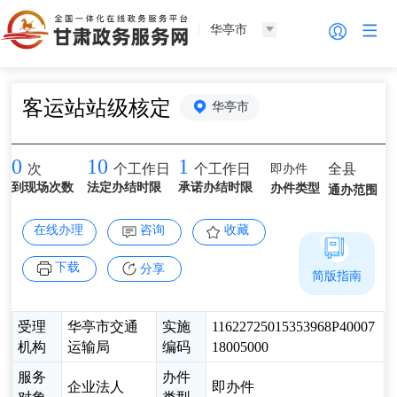
华亭市
客运站站级核定
华亭市
0
10
1
即办件
全县
次
个工作日
个工作日
到现场次数
法定办结时限
承诺办结时限
办件类型
通办范围
在线办理
咨询
收藏
下载
分享
简版指南
受理
华亭市交通
实施
11622725015353968P40007
机构
运输局
编码
18005000
服务
办件
企业法人
即办件