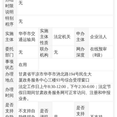
无
时限
说明
特别
无
程序
实施
实施
华亭市交
申办
主体
法定机关
企业法人
主体
通运输局
主体
性质
委托
联办
网办
在线预审
无
无
部门
机构
深度
（Ⅱ级）
事项
在用
状态
办理
甘肃省平凉市华亭市汭北路194号民生大
地点
厦政务服务中心三楼93号综合受理窗口
法定工作日上午8:30-12:00，下午2:30-6:00；法定节
办理
假日期间甘肃政务服务网可正常访问、注册和申报
时间
业务。
是否
是否
支持
不支持自
是否
支持
自助
助终端办
进驻
是
不支持