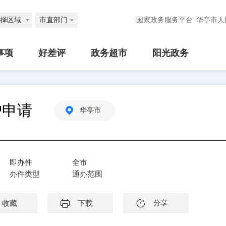
择区域
市直部门
国家政务服务平台
华亭市人
事项
好差评
政务超市
阳光政务
护申请
华亭市
即办件
全市
办件类型
通办范围
收藏
下载
分享