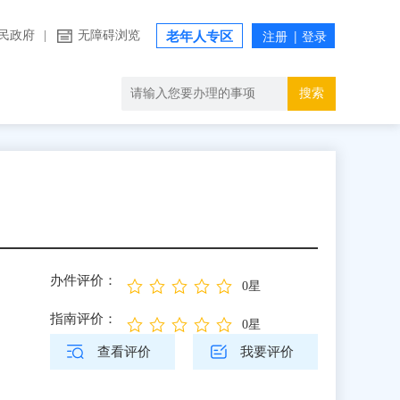
民政府
|
无障碍浏览
老年人专区
搜索
办件评价：
0星
指南评价：
0星
查看评价
我要评价