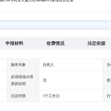
194号民生大厦人社局6楼613室综合办公室
申报材料
收费情况
法定依据
服务对象
自然人
办
必须现场办理
无
权
原因说明
法定时限
3个工作日
行