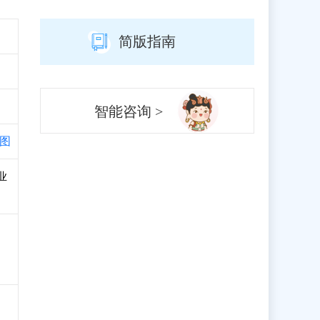
简版指南
智能咨询 >
图
业