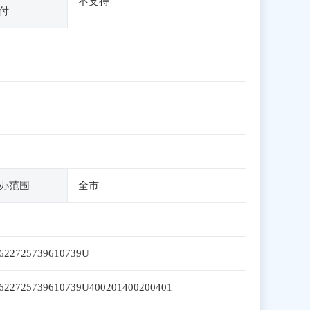
不支持
付
办范围
全市
622725739610739U
622725739610739U400201400200401