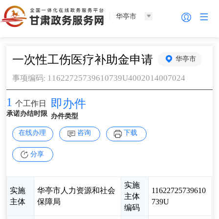
华亭市
一次性工伤医疗补助金申请
华亭市
11622725739610739U4002014007024
事项编码
:
1
即办件
个工作日
承诺办结时限
办件类型
在线办理
咨询
下载
分享
实施
实施
华亭市人力资源和社会
11622725739610
主体
主体
保障局
739U
编码