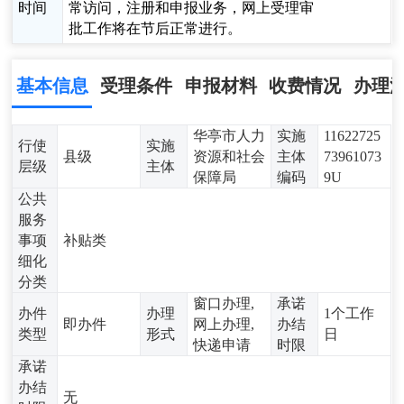
时间
常访问，注册和申报业务，网上受理审
批工作将在节后正常进行。
基本信息
受理条件
申报材料
收费情况
办理
华亭市人力
实施
11622725
行使
实施
县级
资源和社会
主体
73961073
层级
主体
保障局
编码
9U
公共
服务
事项
补贴类
细化
分类
窗口办理,
承诺
办件
办理
1个工作
即办件
网上办理,
办结
类型
形式
日
快递申请
时限
承诺
办结
无