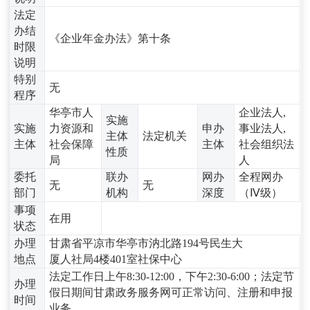
法定
办结
《企业年金办法》第十条
时限
说明
特别
无
程序
华亭市人
企业法人,
实施
实施
力资源和
申办
事业法人,
主体
法定机关
主体
社会保障
主体
社会组织法
性质
局
人
委托
联办
网办
全程网办
无
无
部门
机构
深度
（Ⅳ级）
事项
在用
状态
办理
甘肃省平凉市华亭市汭北路194号民生大
地点
厦人社局4楼401室社保中心
法定工作日上午8:30-12:00，下午2:30-6:00；法定节
办理
假日期间甘肃政务服务网可正常访问、注册和申报
时间
业务。