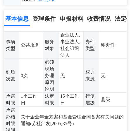
基本信息
受理条件
申报材料
收费情况
法定
企业法人,
事项
服务
事业法人,
办件
公共服务
即办件
类型
对象
社会组织
类型
法人
必须
现场
到场
权力
0次
办理
无
无
次数
来源
原因
说明
承诺
1个工作
法定
15个工作
行使
县级
时限
日
时限
日
层级
承诺
办结
关于企业年金方案和基金管理合同备案有关问题的
时限
通知(劳社部发[2005]35号）
说明