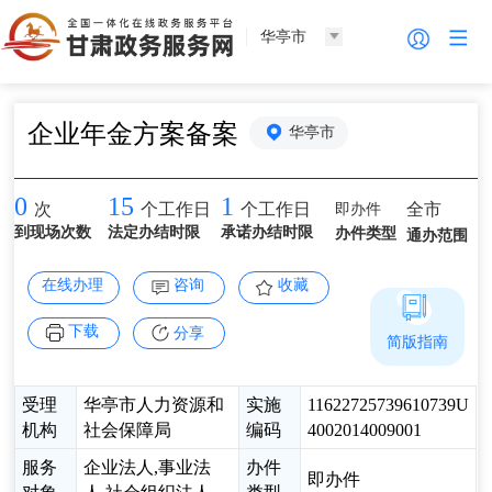
华亭市
企业年金方案备案
华亭市
0
15
1
即办件
全市
次
个工作日
个工作日
到现场次数
法定办结时限
承诺办结时限
办件类型
通办范围
在线办理
咨询
收藏
下载
分享
简版指南
受理
华亭市人力资源和
实施
11622725739610739U
机构
社会保障局
编码
4002014009001
服务
企业法人,事业法
办件
即办件