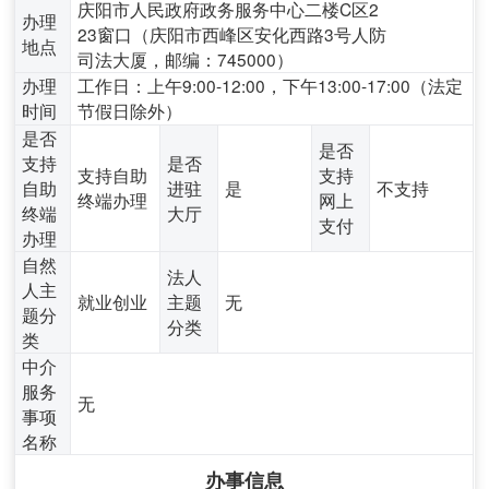
庆阳市人民政府政务服务中心二楼C区2
办理
23窗口（庆阳市西峰区安化西路3号人防
地点
司法大厦，邮编：745000）
办理
工作日：上午9:00-12:00，下午13:00-17:00（法定
时间
节假日除外）
是否
是否
支持
是否
支持自助
支持
自助
进驻
是
不支持
终端办理
网上
终端
大厅
支付
办理
自然
法人
人主
就业创业
主题
无
题分
分类
类
中介
服务
无
事项
名称
办事信息