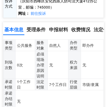
投诉
（庆阳市西峰区安化西路人防司法大厦412办公
方式
室，邮编：745000）
前往投诉
网址：
基本信息
受理条件
申报材料
收费情况
法定
事项
服务
办件
公共服务
自然人
即办件
类型
对象
类型
必须
现场
到场
权力
0次
办理
无
无
次数
来源
原因
说明
承诺
1个工作
法定
行使
7个工作日
市级/隶属
时限
日
时限
层级
承诺
办结
无
时限