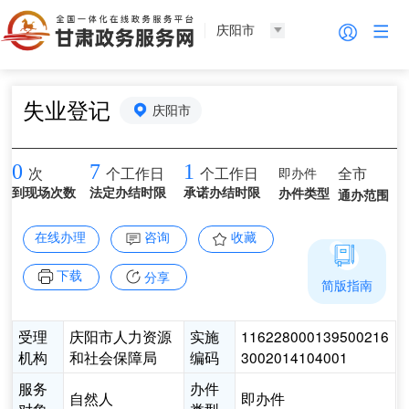
庆阳市
失业登记
庆阳市
0
7
1
即办件
全市
次
个工作日
个工作日
到现场次数
法定办结时限
承诺办结时限
办件类型
通办范围
在线办理
咨询
收藏
下载
分享
简版指南
受理
庆阳市人力资源
实施
116228000139500216
机构
和社会保障局
编码
3002014104001
服务
办件
自然人
即办件