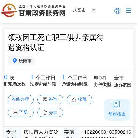
庆阳市
领取因工死亡职工供养亲属待
遇资格认证
庆阳市
0
1
1
即办件
全市
次
个工作日
个工作日
到现场次数
法定办结时限
承诺办结时限
办件类型
通办范围
在线办理
咨询
收藏
下载
分享
简版指南
受理
庆阳市人力资源
实施
116228000139500216