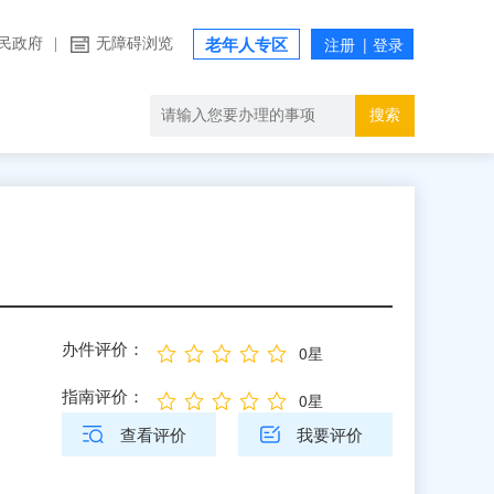
民政府
|
无障碍浏览
老年人专区
搜索
办件评价：
0星
指南评价：
0星
查看评价
我要评价