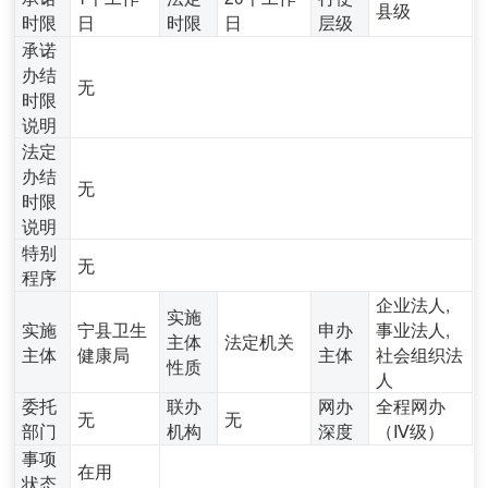
县级
时限
日
时限
日
层级
承诺
办结
无
时限
说明
法定
办结
无
时限
说明
特别
无
程序
企业法人,
实施
实施
宁县卫生
申办
事业法人,
主体
法定机关
主体
健康局
主体
社会组织法
性质
人
委托
联办
网办
全程网办
无
无
部门
机构
深度
（Ⅳ级）
事项
在用
状态