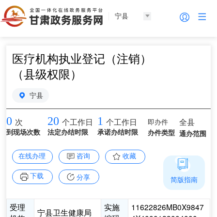
宁县
医疗机构执业登记（注销）
（县级权限）
宁县
0
20
1
即办件
全县
次
个工作日
个工作日
到现场次数
法定办结时限
承诺办结时限
办件类型
通办范围
在线办理
咨询
收藏
下载
分享
简版指南
受理
实施
11622826MB0X9847
宁县卫生健康局