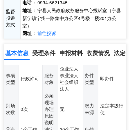
0934-6621345
电话：
宁县人民政府政务服务中心投诉室（宁县
地址：
监督
投诉
新宁镇宁州一路集中办公区4号楼二楼201办公
方式
室）
前往投诉
网址：
基本信息
受理条件
申报材料
收费情况
法定
企业法人,
事项
服务
事业法人,
办件
行政许可
即办件
类型
对象
社会组织
类型
法人
必须
现场
到场
权力
法定本级行
0次
办理
无
次数
来源
使
原因
说明
承诺
1个工作
法定
20个工作
行使