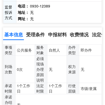
0930-12389
电话：
监督
投诉
无
地址：
方式
无
网址：
基本信息
受理条件
申报材料
收费情况
法定
事项
服务
办件
公共服务
自然人
即办件
类型
对象
类型
必须
现场
到场
权力
0次
办理
无
无
次数
来源
原因
说明
承诺
1个工作
法定
1个工作
行使
市级/隶属
时限
日
时限
日
层级
承诺
办结
无