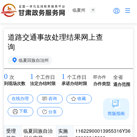
临夏州
道路交通事故处理结果网上查
询
临夏回族自治州
0
1
1
即办件
全省
次
个工作日
个工作日
到现场次数
法定办结时限
承诺办结时限
办件类型
通办范围
在线办理
咨询
收藏
下载
分享
简版指南
受理
临夏回族自治
实施
11622900013955316Y36