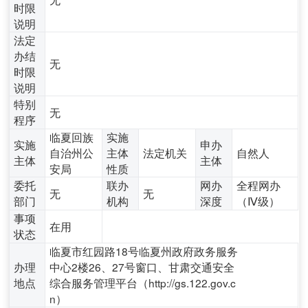
时限
说明
法定
办结
无
时限
说明
特别
无
程序
临夏回族
实施
实施
申办
自治州公
主体
法定机关
自然人
主体
主体
安局
性质
委托
联办
网办
全程网办
无
无
部门
机构
深度
（Ⅳ级）
事项
在用
状态
临夏市红园路18号临夏州政府政务服务
办理
中心2楼26、27号窗口、甘肃交通安全
地点
综合服务管理平台（http://gs.122.gov.c
n）