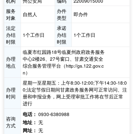
机构
州公安局
编码
22009015000
服务
办件
自然人
即办件
对象
类型
法定
承诺
办结
1个工作日
办结
1个工作日
时限
时限
临夏市红园路18号临夏州政府政务服务
办理
中心2楼26、27号窗口、甘肃交通安全
地点
综合服务管理平台（http://gs.122.gov.c
n）
星期一至星期五：上午8:30-12:00;下午14:30-18:0
办理
0;法定节假日期间甘肃政务服务网可正常访问、注
时间
册和申报业务，网上受理审批工作将在节后正常
进行
0930-6380988
电话：
咨询
无
地址：
方式
无
网址：