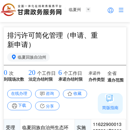
临夏州
排污许可简化管理（申请、重
新申请）
临夏回族自治州
0
20
6
承诺件
全省
次
个工作日
个工作日
到现场次数
法定办结时限
承诺办结时限
办件类型
通办范围
在线办理
咨询
收藏
下载
分享
简版指南
11622900013
受理
临夏回族自治州生态环
实施