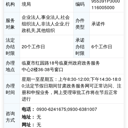
955391P3000
机构
境局
编码
116005000
企业法人,事业法人,社会
服务
办件
组织法人,非法人企业,行
承诺件
对象
类型
政机关,其他组织
法定
承诺
办结
20个工作日
办结
6个工作日
时限
时限
办理
临夏市红园路18号临夏州政府政务服务
地点
中心2楼36-38号窗口
星期一至星期五：上午8:30-12:00;下午14:30-18:0
办理
0;法定节假日期间甘肃政务服务网可正常访问、注
时间
册和申报业务，网上受理审批工作将在节后正常
进行
0930-6241675;0930-6381007
电话：
咨询
无
地址：
方式
无
网址：