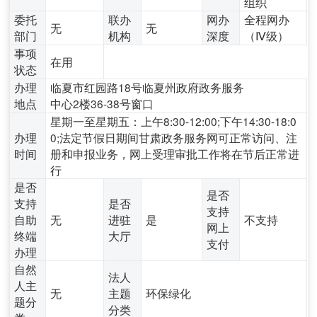
组织
委托
联办
网办
全程网办
无
无
部门
机构
深度
（Ⅳ级）
事项
在用
状态
办理
临夏市红园路18号临夏州政府政务服务
地点
中心2楼36-38号窗口
星期一至星期五：上午8:30-12:00;下午14:30-18:0
办理
0;法定节假日期间甘肃政务服务网可正常访问、注
时间
册和申报业务，网上受理审批工作将在节后正常进
行
是否
是否
支持
是否
支持
自助
无
进驻
是
不支持
网上
终端
大厅
支付
办理
自然
法人
人主
无
主题
环保绿化
题分
分类