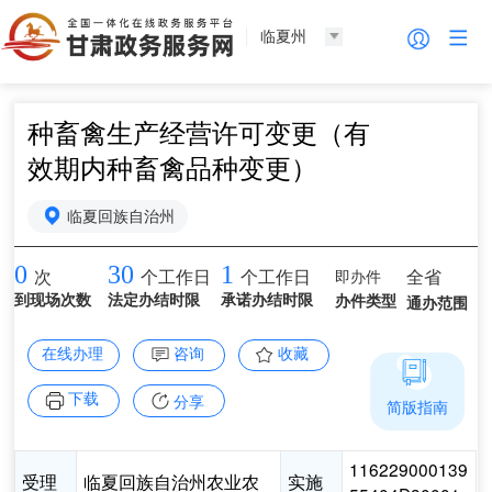
临夏州
种畜禽生产经营许可变更（有
效期内种畜禽品种变更）
临夏回族自治州
0
30
1
即办件
全省
次
个工作日
个工作日
到现场次数
法定办结时限
承诺办结时限
办件类型
通办范围
在线办理
咨询
收藏
下载
分享
简版指南
116229000139
受理
临夏回族自治州农业农
实施