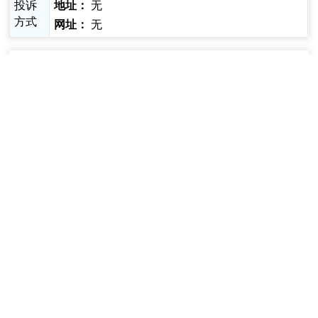
投诉
无
地址：
方式
无
网址：
基本信息
受理条件
申报材料
收费情况
法定
自然人,企
业法人,事
业法人,社
事项
服务
办件
行政许可
会组织法
即办件
类型
对象
类型
人,非法人
企业,其他
组织
必须
现场
到场
权力
法定本级行
0次
办理
无
次数
来源
使
原因
说明
承诺
1个工作
法定
30个工作
行使
市级/隶属