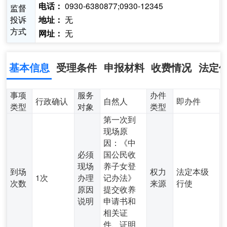
0930-6380877;0930-12345
电话：
监督
投诉
无
地址：
方式
无
网址：
基本信息
受理条件
申报材料
收费情况
法定
事项
服务
办件
行政确认
自然人
即办件
类型
对象
类型
第一次到
现场原
因：《中
必须
国公民收
现场
养子女登
到场
权力
法定本级
1次
办理
记办法》
次数
来源
行使
原因
提交收养
说明
申请书和
相关证
件、证明