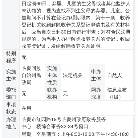
日起满60日，弃婴、儿童的生父母或者其他监护人
未认领的，视为查找不到生父母的弃婴、儿童。公
告期间不计算在登记办理期限内。第十一条 收养
登记机关收到解除收养关系登记申请书及有关材料
后，应当自次日起30日内进行审查；对符合民法典
规定的，为当事人办理解除收养关系的登记，收回
收养登记证，发给解除收养关系证明。
特别
无
程序
临夏回族
实施
实施
申办
自治州民
主体
法定机关
自然人
主体
主体
政局
性质
委托
联办
网办
信息发布
无
无
部门
机构
深度
（Ⅰ级）
事项
在用
状态
办理
临夏市红园路18号临夏州政府政务服务
地点
中心二楼综合事务32-34号窗口
星期一至星期五：上午8:30-12:00;下午14:30-18:0