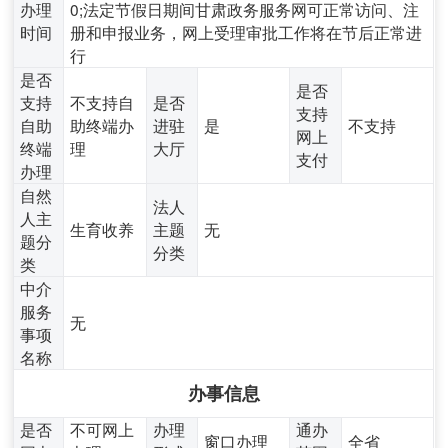
办理
0;法定节假日期间甘肃政务服务网可正常访问、注
时间
册和申报业务，网上受理审批工作将在节后正常进
行
是否
是否
支持
不支持自
是否
支持
自助
助终端办
进驻
是
不支持
网上
终端
理
大厅
支付
办理
自然
法人
人主
生育收养
主题
无
题分
分类
类
中介
服务
无
事项
名称
办事信息
是否
不可网上
办理
通办
窗口办理
全省