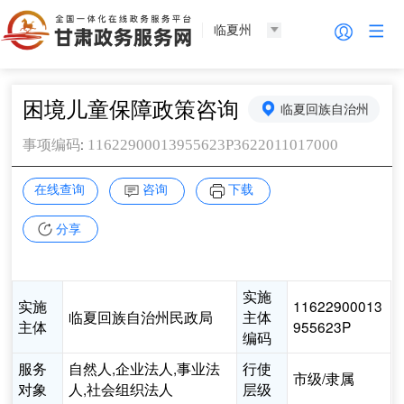
临夏州
困境儿童保障政策咨询
临夏回族自治州
:
11622900013955623P3622011017000
事项编码
在线查询
咨询
下载
分享
实施
实施
11622900013
临夏回族自治州民政局
主体
主体
955623P
编码
服务
自然人,企业法人,事业法
行使
市级/隶属
对象
人,社会组织法人
层级