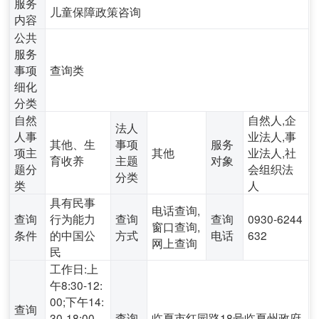
服务
儿童保障政策咨询
内容
公共
服务
事项
查询类
细化
分类
自然
自然人,企
法人
人事
业法人,事
其他、生
事项
服务
项主
其他
业法人,社
育收养
主题
对象
题分
会组织法
分类
类
人
具有民事
电话查询,
查询
行为能力
查询
查询
0930-6244
窗口查询,
条件
的中国公
方式
电话
632
网上查询
民
工作日:上
午8:30-12:
00;下午14:
查询
30-18:00
查询
临夏市红园路18号临夏州政府