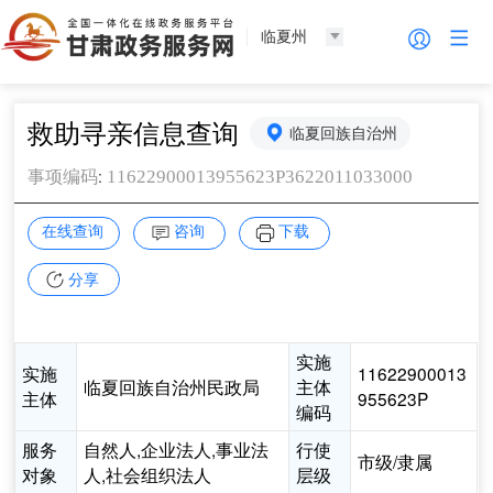
临夏州
救助寻亲信息查询
临夏回族自治州
:
11622900013955623P3622011033000
事项编码
在线查询
咨询
下载
分享
实施
实施
11622900013
临夏回族自治州民政局
主体
主体
955623P
编码
服务
自然人,企业法人,事业法
行使
市级/隶属
对象
人,社会组织法人
层级