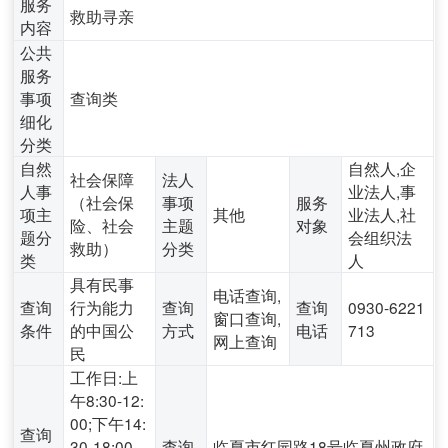
服务
救助寻亲
内容
公共
服务
事项
查询类
细化
分类
自然
自然人,企
社会保障
法人
人事
业法人,事
（社会保
事项
服务
项主
其他
业法人,社
险、社会
主题
对象
题分
会组织法
救助）
分类
类
人
具有民事
电话查询,
查询
行为能力
查询
查询
0930-6221
窗口查询,
条件
的中国公
方式
电话
713
网上查询
民
工作日:上
午8:30-12:
00;下午14:
查询
30-18:00
查询
临夏市红园路18号临夏州政府