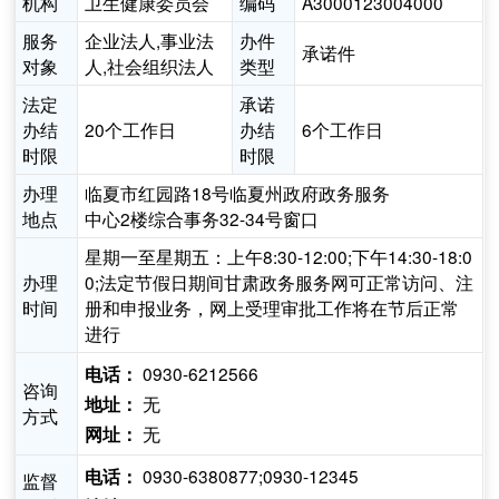
机构
卫生健康委员会
编码
A3000123004000
服务
企业法人,事业法
办件
承诺件
对象
人,社会组织法人
类型
法定
承诺
办结
20个工作日
办结
6个工作日
时限
时限
办理
临夏市红园路18号临夏州政府政务服务
地点
中心2楼综合事务32-34号窗口
星期一至星期五：上午8:30-12:00;下午14:30-18:0
办理
0;法定节假日期间甘肃政务服务网可正常访问、注
时间
册和申报业务，网上受理审批工作将在节后正常
进行
0930-6212566
电话：
咨询
无
地址：
方式
无
网址：
0930-6380877;0930-12345
电话：
监督