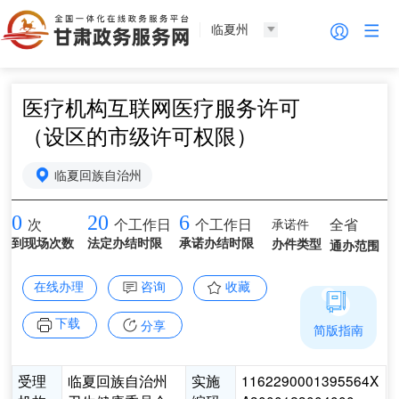
临夏州
医疗机构互联网医疗服务许可
（设区的市级许可权限）
临夏回族自治州
0
20
6
承诺件
全省
次
个工作日
个工作日
到现场次数
法定办结时限
承诺办结时限
办件类型
通办范围
在线办理
咨询
收藏
下载
分享
简版指南
受理
临夏回族自治州
实施
1162290001395564X