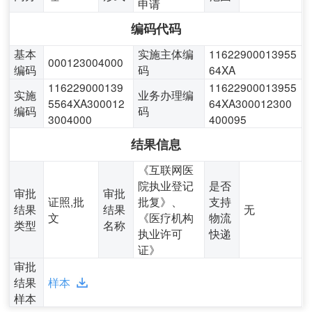
申请
编码代码
基本
实施主体编
11622900013955
000123004000
编码
码
64XA
116229000139
11622900013955
实施
业务办理编
5564XA300012
64XA300012300
编码
码
3004000
400095
结果信息
《互联网医
院执业登记
是否
审批
审批
证照,批
批复》、
支持
结果
结果
无
文
《医疗机构
物流
类型
名称
执业许可
快递
证》
审批
结果
样本
样本