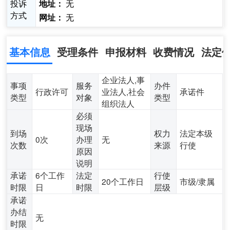
投诉
无
地址：
方式
无
网址：
基本信息
受理条件
申报材料
收费情况
法定
企业法人,事
事项
服务
办件
行政许可
业法人,社会
承诺件
类型
对象
类型
组织法人
必须
现场
到场
权力
法定本级
0次
办理
无
次数
来源
行使
原因
说明
承诺
6个工作
法定
行使
20个工作日
市级/隶属
时限
日
时限
层级
承诺
办结
无
时限