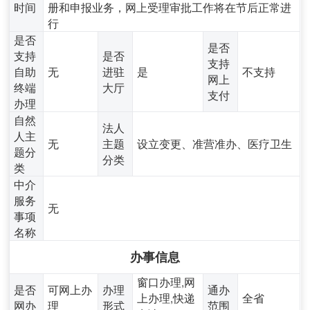
时间
册和申报业务，网上受理审批工作将在节后正常进
行
是否
是否
支持
是否
支持
自助
无
进驻
是
不支持
网上
终端
大厅
支付
办理
自然
法人
人主
无
主题
设立变更、准营准办、医疗卫生
题分
分类
类
中介
服务
无
事项
名称
办事信息
窗口办理,网
是否
可网上办
办理
通办
上办理,快递
全省
网办
理
形式
范围