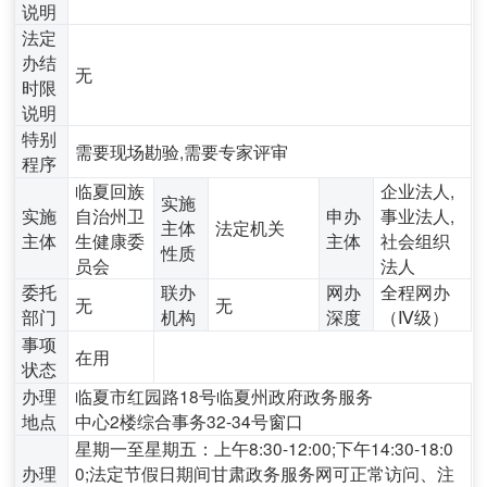
说明
法定
办结
无
时限
说明
特别
需要现场勘验,需要专家评审
程序
临夏回族
企业法人,
实施
实施
自治州卫
申办
事业法人,
主体
法定机关
主体
生健康委
主体
社会组织
性质
员会
法人
委托
联办
网办
全程网办
无
无
部门
机构
深度
（Ⅳ级）
事项
在用
状态
办理
临夏市红园路18号临夏州政府政务服务
地点
中心2楼综合事务32-34号窗口
星期一至星期五：上午8:30-12:00;下午14:30-18:0
办理
0;法定节假日期间甘肃政务服务网可正常访问、注