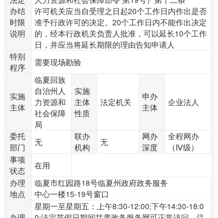
办结
许可机关应当自受理之日起20个工作日内作出是否
时限
准予行政许可的决定。20个工作日内不能作出决定
说明
的，经本行政机关负责人批准，可以延长10个工作
日，并应当将延长期限的理由告知申请人
特别
需要现场勘验
程序
临夏回族
自治州人
实施
实施
申办
力资源和
主体
法定机关
企业法人
主体
主体
社会保障
性质
局
委托
联办
网办
全程网办
无
无
部门
机构
深度
（Ⅳ级）
事项
在用
状态
办理
临夏市红园路18号临夏州政府政务服务
地点
中心一楼15-19号窗口
星期一至星期五：上午8:30-12:00;下午14:30-18:0
办理
0;法定节假日期间甘肃政务服务网可正常访问、注