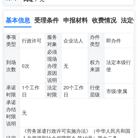
基本信息
受理条件
申报材料
收费情况
法定
事项
服务
办件
行政许可
企业法人
即办件
类型
对象
类型
必须
现场
到场
权力
法定本级行
0次
办理
无
次数
来源
使
原因
说明
承诺
1个工作
法定
20个工作
行使
市级/隶属
时限
日
时限
日
层级
承诺
办结
无
时限
说明
《劳务派遣行政许可实施办法》（中华人民共和国
法定
人力资源和社会保障部令 第19号）第十二条