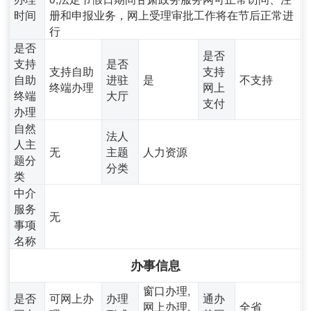
时间
册和申报业务，网上受理审批工作将在节后正常进
行
是否
是否
支持
是否
支持自助
支持
自助
进驻
是
不支持
终端办理
网上
终端
大厅
支付
办理
自然
法人
人主
无
主题
人力资源
题分
分类
类
中介
服务
无
事项
名称
办事信息
窗口办理,
是否
可网上办
办理
通办
网上办理,
全省