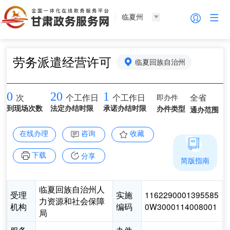
临夏州
劳务派遣经营许可
临夏回族自治州
0
20
1
即办件
全省
次
个工作日
个工作日
到现场次数
法定办结时限
承诺办结时限
办件类型
通办范围
在线办理
咨询
收藏
下载
分享
简版指南
临夏回族自治州人
受理
实施
1162290001395585
力资源和社会保障
机构
编码
0W3000114008001
局