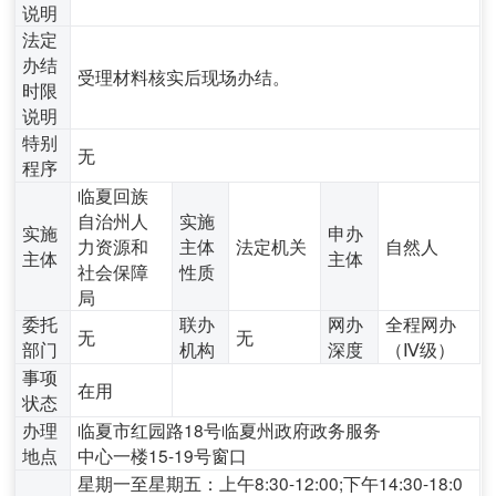
说明
法定
办结
受理材料核实后现场办结。
时限
说明
特别
无
程序
临夏回族
自治州人
实施
实施
申办
力资源和
主体
法定机关
自然人
主体
主体
社会保障
性质
局
委托
联办
网办
全程网办
无
无
部门
机构
深度
（Ⅳ级）
事项
在用
状态
办理
临夏市红园路18号临夏州政府政务服务
地点
中心一楼15-19号窗口
星期一至星期五：上午8:30-12:00;下午14:30-18:0