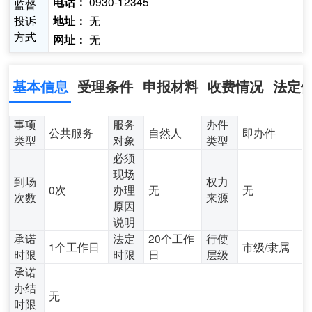
0930-12345
电话：
监督
投诉
无
地址：
方式
无
网址：
基本信息
受理条件
申报材料
收费情况
法定
事项
服务
办件
公共服务
自然人
即办件
类型
对象
类型
必须
现场
到场
权力
0次
办理
无
无
次数
来源
原因
说明
承诺
法定
20个工作
行使
1个工作日
市级/隶属
时限
时限
日
层级
承诺
办结
无
时限