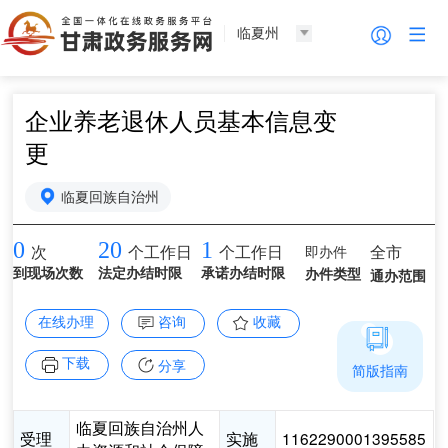
临夏州
企业养老退休人员基本信息变
更
临夏回族自治州
0
20
1
即办件
全市
次
个工作日
个工作日
到现场次数
法定办结时限
承诺办结时限
办件类型
通办范围
在线办理
咨询
收藏
下载
分享
简版指南
临夏回族自治州人
受理
实施
1162290001395585