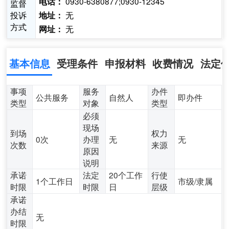
0930-6380877;0930-12345
电话：
监督
投诉
无
地址：
方式
无
网址：
基本信息
受理条件
申报材料
收费情况
法定
事项
服务
办件
公共服务
自然人
即办件
类型
对象
类型
必须
现场
到场
权力
0次
办理
无
无
次数
来源
原因
说明
承诺
法定
20个工作
行使
1个工作日
市级/隶属
时限
时限
日
层级
承诺
办结
无
时限