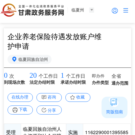
临夏州
企业养老保险待遇发放账户维
护申请
临夏回族自治州
0
20
1
即办件
全省
次
个工作日
个工作日
到现场次数
法定办结时限
承诺办结时限
办件类型
通办范围
在线办理
咨询
收藏
下载
分享
简版指南
临夏回族自治州人
受理
实施
1162290001395585