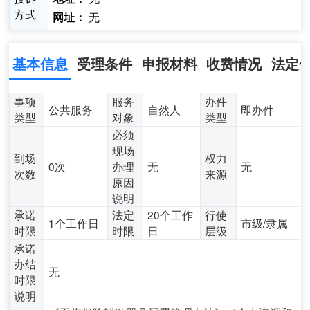
方式
无
网址：
基本信息
受理条件
申报材料
收费情况
法定
事项
服务
办件
公共服务
自然人
即办件
类型
对象
类型
必须
现场
到场
权力
0次
办理
无
无
次数
来源
原因
说明
承诺
法定
20个工作
行使
1个工作日
市级/隶属
时限
时限
日
层级
承诺
办结
无
时限
说明