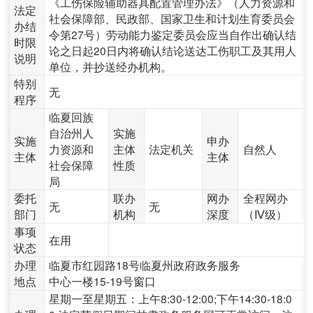
《工伤保险辅助器具配置管理办法》（人力资源和
法定
社会保障部、民政部、国家卫生和计划生育委员会
办结
令第27号）劳动能力鉴定委员会应当自作出确认结
时限
论之日起20日内将确认结论送达工伤职工及其用人
说明
单位，并抄送经办机构。
特别
无
程序
临夏回族
自治州人
实施
实施
申办
力资源和
主体
法定机关
自然人
主体
主体
社会保障
性质
局
委托
联办
网办
全程网办
无
无
部门
机构
深度
（Ⅳ级）
事项
在用
状态
办理
临夏市红园路18号临夏州政府政务服务
地点
中心一楼15-19号窗口
星期一至星期五：上午8:30-12:00;下午14:30-18:0