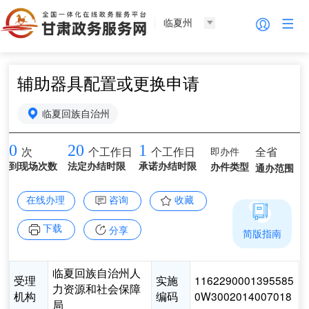
临夏州
辅助器具配置或更换申请
临夏回族自治州
0
20
1
即办件
全省
次
个工作日
个工作日
到现场次数
法定办结时限
承诺办结时限
办件类型
通办范围
在线办理
咨询
收藏
下载
分享
简版指南
临夏回族自治州人
受理
实施
1162290001395585
力资源和社会保障
机构
编码
0W3002014007018
局