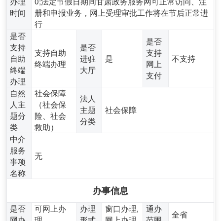
办理
0;法定节假日期间甘肃政务服务网可正常访问、注
时间
册和申报业务，网上受理审批工作将在节后正常进
行
是否
是否
支持
是否
支持自助
支持
自助
进驻
是
不支持
终端办理
网上
终端
大厅
支付
办理
自然
社会保障
法人
人主
（社会保
主题
社会保障
题分
险、社会
分类
类
救助）
中介
服务
无
事项
名称
办事信息
是否
可网上办
办理
窗口办理,
通办
全省
网办
理
形式
网上办理
范围