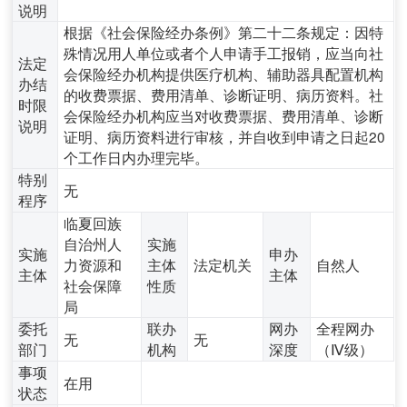
说明
根据《社会保险经办条例》第二十二条规定：因特
殊情况用人单位或者个人申请手工报销，应当向社
法定
会保险经办机构提供医疗机构、辅助器具配置机构
办结
的收费票据、费用清单、诊断证明、病历资料。社
时限
会保险经办机构应当对收费票据、费用清单、诊断
说明
证明、病历资料进行审核，并自收到申请之日起20
个工作日内办理完毕。
特别
无
程序
临夏回族
自治州人
实施
实施
申办
力资源和
主体
法定机关
自然人
主体
主体
社会保障
性质
局
委托
联办
网办
全程网办
无
无
部门
机构
深度
（Ⅳ级）
事项
在用
状态