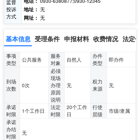
0930-6380877;0930-12345
电话：
监督
投诉
无
地址：
方式
无
网址：
基本信息
受理条件
申报材料
收费情况
法定
事项
服务
办件
公共服务
自然人
即办件
类型
对象
类型
必须
现场
到场
权力
0次
办理
无
无
次数
来源
原因
说明
承诺
法定
20个工作
行使
1个工作日
市级/隶属
时限
时限
日
层级
承诺
办结
无
时限