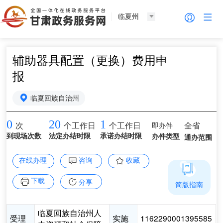
临夏州
辅助器具配置（更换）费用申
报
临夏回族自治州
0
20
1
即办件
全省
次
个工作日
个工作日
到现场次数
法定办结时限
承诺办结时限
办件类型
通办范围
在线办理
咨询
收藏
下载
分享
简版指南
临夏回族自治州人
受理
实施
1162290001395585