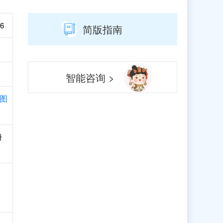
6
简版指南
智能咨询 >
图
册