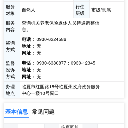
服务
行使
自然人
市级/隶属
对象
层级
服务
查询机关养老保险退休人员待遇调整信
内容
息。
0930-6224586
电话：
咨询
无
地址：
方式
无
网址：
0930-6380877；0930-12345
监督
电话：
投诉
无
地址：
方式
无
网址：
办理
临夏市红园路18号临夏州政府政务服务
地点
中心一楼10号窗口
基本信息
常见问题
临夏回族