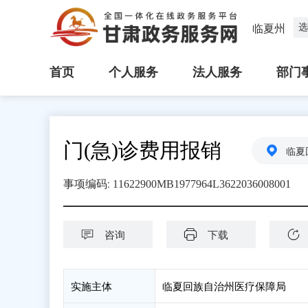
选
临夏州
首页
个人服务
法人服务
部门
门(急)诊费用报销
临夏
:
事项编码
11622900MB1977964L3622036008001
咨询
下载
实施主体
临夏回族自治州医疗保障局