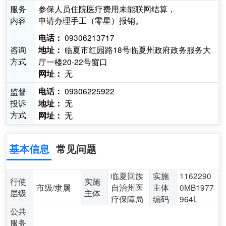
服务
参保人员住院医疗费用未能联网结算，
内容
申请办理手工（零星）报销。
09306213717
电话：
咨询
临夏市红园路18号临夏州政府政务服务大
地址：
方式
厅一楼20-22号窗口
无
网址：
09306225922
监督
电话：
投诉
无
地址：
方式
无
网址：
基本信息
常见问题
临夏回族
实施
1162290
行使
实施
市级/隶属
自治州医
主体
0MB1977
层级
主体
疗保障局
编码
964L
公共
服务