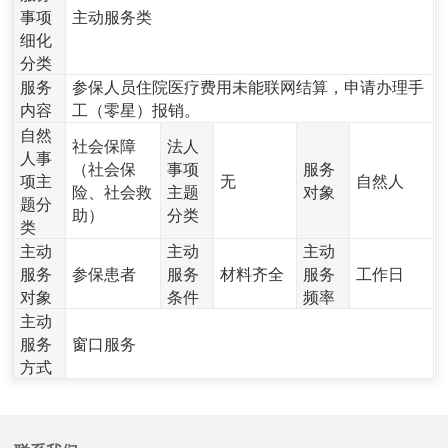
事项
主动服务类
细化
分类
服务
参保人员住院医疗费用未能联网结算，申请办理手
内容
工（零星）报销。
自然
社会保障
法人
人事
（社会保
事项
服务
项主
无
自然人
险、社会救
主题
对象
题分
助）
分类
类
主动
主动
主动
服务
参保患者
服务
材料齐全
服务
工作日
对象
条件
频率
主动
服务
窗口服务
方式