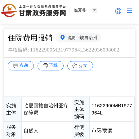
临夏州
住院费用报销
临夏回族自治州
:
11622900MB1977964L3622036008002
事项编码
咨询
下载
分享
实施
实施
临夏回族自治州医疗
11622900MB1977
主体
主体
保障局
964L
编码
服务
行使
自然人
市级/隶属
对象
层级