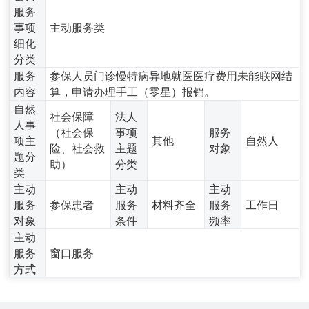
服务
事项
主动服务类
细化
分类
服务
参保人员门诊慢特病异地就医医疗费用未能联网结
内容
算，申请办理手工（零星）报销。
自然
社会保障
法人
人事
（社会保
事项
服务
项主
其他
自然人
险、社会救
主题
对象
题分
助）
分类
类
主动
主动
主动
服务
参保患者
服务
材料齐全
服务
工作日
对象
条件
频率
主动
服务
窗口服务
方式