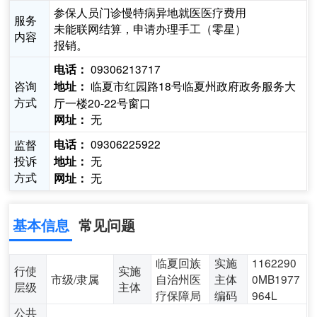
参保人员门诊慢特病异地就医医疗费用
服务
未能联网结算，申请办理手工（零星）
内容
报销。
09306213717
电话：
咨询
临夏市红园路18号临夏州政府政务服务大
地址：
方式
厅一楼20-22号窗口
无
网址：
09306225922
监督
电话：
投诉
无
地址：
方式
无
网址：
基本信息
常见问题
临夏回族
实施
1162290
行使
实施
市级/隶属
自治州医
主体
0MB1977
层级
主体
疗保障局
编码
964L
公共