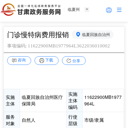
临夏州
门诊慢特病费用报销
临夏回族自治州
:
11622900MB1977964L3622036010002
事项编码
咨询
下载
分享
实施
实施
临夏回族自治州医疗
11622900MB1977
主体
主体
保障局
964L
编码
服务
行使
自然人
市级/隶属
对象
层级